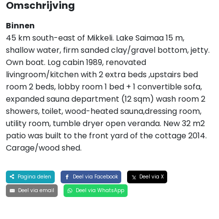
Omschrijving
Binnen
45 km south-east of Mikkeli. Lake Saimaa 15 m,
shallow water, firm sanded clay/gravel bottom, jetty.
Own boat. Log cabin 1989, renovated
livingroom/kitchen with 2 extra beds ,upstairs bed
room 2 beds, lobby room 1 bed + 1 convertible sofa,
expanded sauna department (12 sqm) wash room 2
showers, toilet, wood-heated sauna,dressing room,
utility room, tumble dryer open veranda. New 32 m2
patio was built to the front yard of the cottage 2014.
Carage/wood shed.
Pagina delen
Deel via Facebook
Deel via X
Deel via email
Deel via WhatsApp