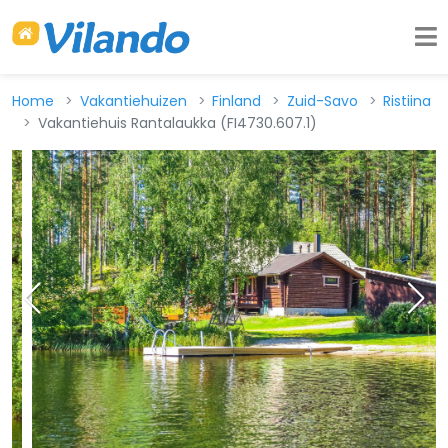
Home
Vakantiehuizen
Finland
Zuid-Savo
Ristiina
Vakantiehuis Rantalaukka (FI4730.607.1)