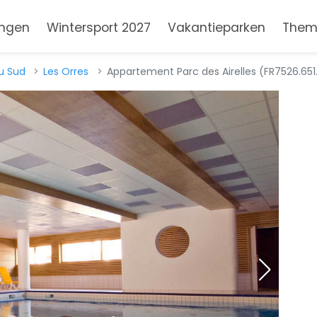
ngen
Wintersport 2027
Vakantieparken
Them
u Sud
Les Orres
Appartement Parc des Airelles (FR7526.651