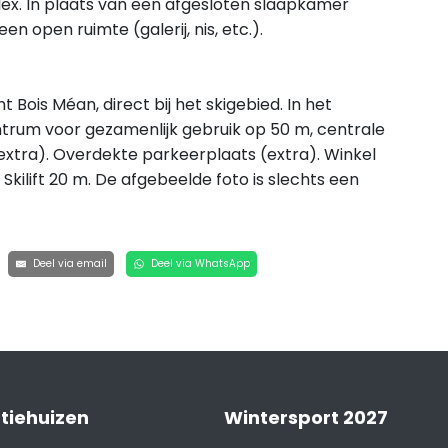
lex. In plaats van een afgesloten slaapkamer
 open ruimte (galerij, nis, etc.).
t Bois Méan, direct bij het skigebied. In het
entrum voor gezamenlijk gebruik op 50 m, centrale
extra). Overdekte parkeerplaats (extra). Winkel
kilift 20 m. De afgebeelde foto is slechts een
Deel via email
Deel via WhatsApp
tiehuizen
Wintersport 2027