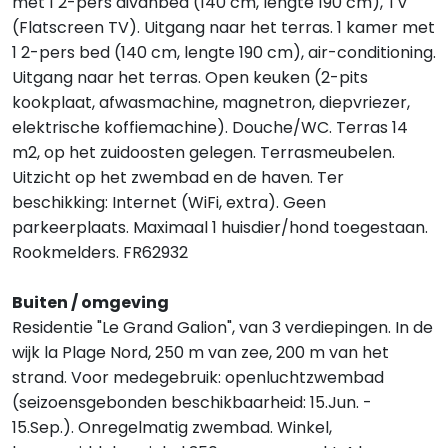
met 1 2-pers divanbed (140 cm, lengte 190 cm), TV
(Flatscreen TV). Uitgang naar het terras. 1 kamer met
1 2-pers bed (140 cm, lengte 190 cm), air-conditioning.
Uitgang naar het terras. Open keuken (2-pits
kookplaat, afwasmachine, magnetron, diepvriezer,
elektrische koffiemachine). Douche/WC. Terras 14
m2, op het zuidoosten gelegen. Terrasmeubelen.
Uitzicht op het zwembad en de haven. Ter
beschikking: Internet (WiFi, extra). Geen
parkeerplaats. Maximaal 1 huisdier/hond toegestaan.
Rookmelders. FR62932
Buiten / omgeving
Residentie "Le Grand Galion", van 3 verdiepingen. In de
wijk la Plage Nord, 250 m van zee, 200 m van het
strand. Voor medegebruik: openluchtzwembad
(seizoensgebonden beschikbaarheid: 15.Jun. -
15.Sep.). Onregelmatig zwembad. Winkel,