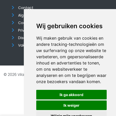
Contact
Algemene voorwaarden
Cookieverklaring
Wij gebruiken cookies
Privacyverklaring
Disclaimer
Wij maken gebruik van cookies en
andere tracking-technologieën om
Vakantiehuis website
uw surfervaring op onze website te
verbeteren, om gepersonaliseerde
inhoud en advertenties te tonen,
om ons websiteverkeer te
© 2026 Vilando Vakantiehuizen |
Website door FalcoTravel
analyseren en om te begrijpen waar
Veilig online betalen met
onze bezoekers vandaan komen.
Ik ga akkoord
Ik weiger
Wijzig mijn voorkeuren