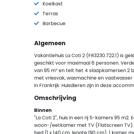
Koelkast
Terras
Barbecue
Algemeen
Vakantiehuis La Coti 2 (FR3230.722.1) is ge
geschikt voor maximaal 6 personen. Verde
van 95 m² en telt het 4 slaapkamersen 2 ba
met vriesvak, wasmachine en vaatwasser he
in Frankrijk. Huisdieren zijn in deze accom
Omschrijving
Binnen
"La Coti 2", huis in een rij 5-kamers 95 m2
woon-/eetkamer met TV (Flatscreen TV). U
bed (1 x 140 cm, lengte 190 cm). 1 kamer me