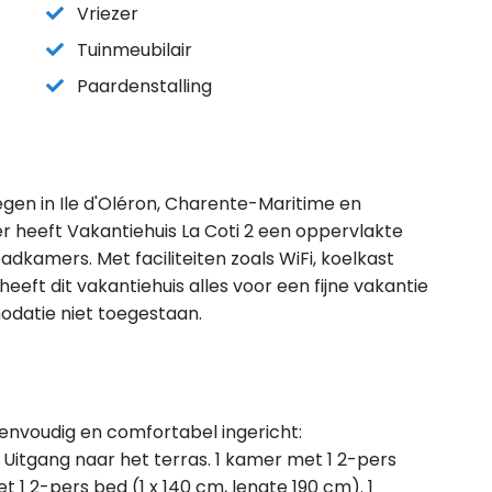
Vriezer
Tuinmeubilair
Paardenstalling
legen in Ile d'Oléron, Charente-Maritime en
r heeft Vakantiehuis La Coti 2 een oppervlakte
dkamers. Met faciliteiten zoals WiFi, koelkast
eft dit vakantiehuis alles voor een fijne vakantie
modatie niet toegestaan.
. Eenvoudig en comfortabel ingericht:
itgang naar het terras. 1 kamer met 1 2-pers
t 1 2-pers bed (1 x 140 cm, lengte 190 cm). 1