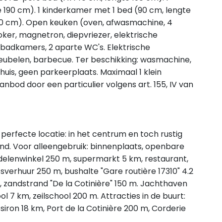
e 190 cm). 1 kinderkamer met 1 bed (90 cm, lengte
 190 cm). Open keuken (oven, afwasmachine, 4
ker, magnetron, diepvriezer, elektrische
2 badkamers, 2 aparte WC's. Elektrische
eubelen, barbecue. Ter beschikking: wasmachine,
 huis, geen parkeerplaats. Maximaal 1 klein
nbod door een particulier volgens art. 155, IV van
, perfecte locatie: in het centrum en toch rustig
and. Voor alleengebruik: binnenplaats, openbare
delenwinkel 250 m, supermarkt 5 km, restaurant,
tsverhuur 250 m, bushalte "Gare routière 17310" 4.2
, zandstrand "De la Cotinière" 150 m. Jachthaven
ol 7 km, zeilschool 200 m. Attracties in de buurt:
siron 18 km, Port de la Cotinière 200 m, Corderie