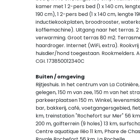
kamer met 1 2-pers bed (1 x 140 cm, lengt
190 cm), 1 2-pers bed (1 x 140 cm, lengte
inductiekookplaten, broodrooster, waterko
koffiemachine). Uitgang naar het terras. 
verwarming. Groot terras 80 m2. Terrasm
haardroger. Internet (WiFi, extra). Rookvrij
huisdier/hond toegestaan. Rookmelders. Aa
CGI. 173850012340C
Buiten / omgeving
Rijtjeshuis. In het centrum van La Cotinière
gelegen, 150 m van zee, 150 m van het str
parkeerplaatsen 150 m. Winkel, levensmid
bar, bakkerij, café, voetgangersgebied, fie
km, treinstation "Rochefort sur Mer" 56 km
200 m, golfterrein (9 holes) 13 km, surfscho
Centre aquatique Iléo 11 km, Phare de Chas
Royale Rochefort 56 km, La Rochelle.