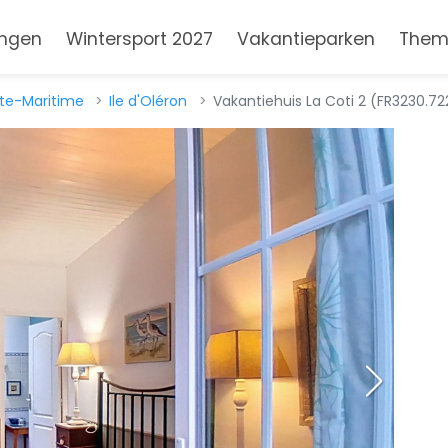
ngen
Wintersport 2027
Vakantieparken
Them
te-Maritime
Ile d'Oléron
Vakantiehuis La Coti 2 (FR3230.722