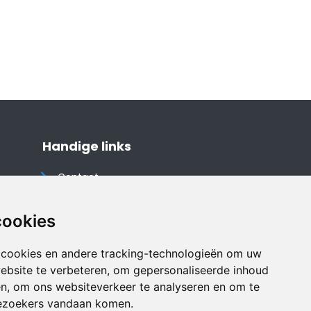
Handige links
Contact
Algemene voorwaarden
Cookieverklaring
cookies
Privacyverklaring
 cookies en andere tracking-technologieën om uw
Disclaimer
ebsite te verbeteren, om gepersonaliseerde inhoud
Vakantiehuis website
en, om ons websiteverkeer te analyseren en om te
ezoekers vandaan komen.