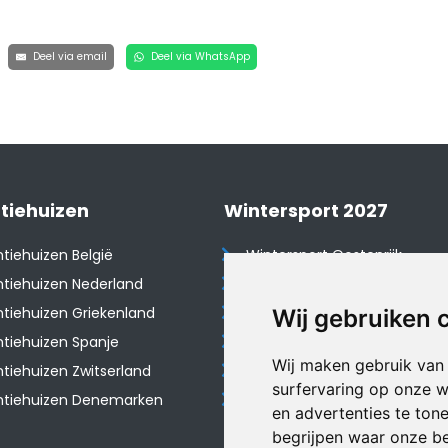
Deel via email
Deel via WhatsApp
tiehuizen
Wintersport 2027
tiehuizen België
Wintersport Oostenrijk
tiehuizen Nederland
Wintersport Frankrijk
tiehuizen Griekenland
Wintersport Tsjechië
Wij gebruiken 
tiehuizen Spanje
Wintersport Zwitserland
Wij maken gebruik van
​Vakantiehuizen Zwitserland
Wintersport Duitsland
surfervaring op onze w
ntiehuizen Denemarken
Wintersport Italië
en advertenties te ton
begrijpen waar onze b