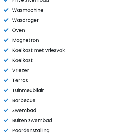
Privé zwembad
Wasmachine
Wasdroger
Oven
Magnetron
Koelkast met vriesvak
Koelkast
Vriezer
Terras
Tuinmeubilair
Barbecue
Zwembad
Buiten zwembad
Paardenstalling