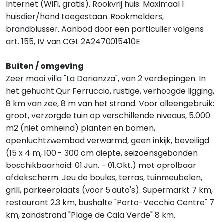
Internet (WiFi, gratis). Rookvrij huis. Maximaal 1
huisdier/hond toegestaan. Rookmelders,
brandblusser. Aanbod door een particulier volgens
art. 155, IV van CGI. 2A2470015410E
Buiten / omgeving
Zeer mooi villa "La Dorianzza", van 2 verdiepingen. In
het gehucht Qur Ferruccio, rustige, verhoogde ligging,
8 km van zee, 8 m van het strand. Voor alleengebruik:
groot, verzorgde tuin op verschillende niveaus, 5.000
m2 (niet omheind) planten en bomen,
openluchtzwembad verwarmd, geen inkijk, beveiligd
(15 x 4 m, 100 - 300 cm diepte, seizoensgebonden
beschikbaarheid: 01.Jun. - 01.Okt.) met oprolbaar
afdekscherm. Jeu de boules, terras, tuinmeubelen,
grill, parkeerplaats (voor 5 auto's). Supermarkt 7 km,
restaurant 2.3 km, bushalte "Porto-Vecchio Centre" 7
km, zandstrand "Plage de Cala Verde" 8 km.