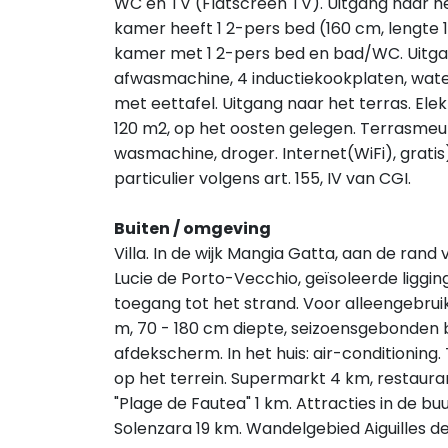
WC en TV (Flatscreen TV). Uitgang naar h
kamer heeft 1 2-pers bed (160 cm, lengte 
kamer met 1 2-pers bed en bad/WC. Uitga
afwasmachine, 4 inductiekookplaten, wate
met eettafel. Uitgang naar het terras. Ele
120 m2, op het oosten gelegen. Terrasmeub
wasmachine, droger. Internet(WiFi), gratis
particulier volgens art. 155, IV van CGI.
Buiten / omgeving
Villa. In de wijk Mangia Gatta, aan de ran
Lucie de Porto-Vecchio, geïsoleerde liggin
toegang tot het strand. Voor alleengebrui
m, 70 - 180 cm diepte, seizoensgebonden b
afdekscherm. In het huis: air-conditioni
op het terrein. Supermarkt 4 km, restauran
"Plage de Fautea" 1 km. Attracties in de bu
Solenzara 19 km. Wandelgebied Aiguilles de