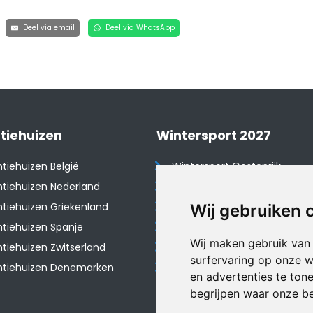
Deel via email
Deel via WhatsApp
tiehuizen
Wintersport 2027
tiehuizen België
Wintersport Oostenrijk
tiehuizen Nederland
Wintersport Frankrijk
tiehuizen Griekenland
Wintersport Tsjechië
Wij gebruiken 
tiehuizen Spanje
Wintersport Zwitserland
Wij maken gebruik van
​Vakantiehuizen Zwitserland
Wintersport Duitsland
surfervaring op onze w
ntiehuizen Denemarken
Wintersport Italië
en advertenties te ton
begrijpen waar onze b