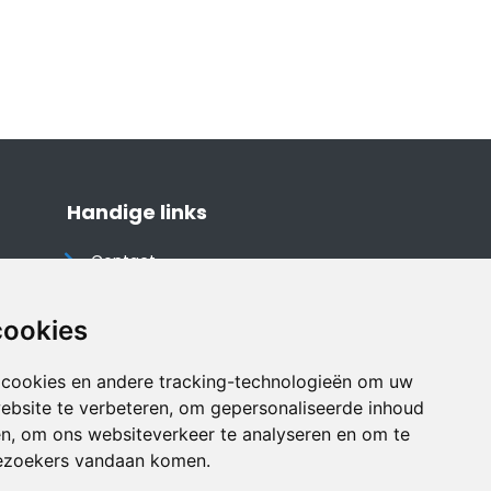
Handige links
Contact
Algemene voorwaarden
Cookieverklaring
cookies
Privacyverklaring
 cookies en andere tracking-technologieën om uw
Disclaimer
ebsite te verbeteren, om gepersonaliseerde inhoud
Vakantiehuis website
en, om ons websiteverkeer te analyseren en om te
ezoekers vandaan komen.