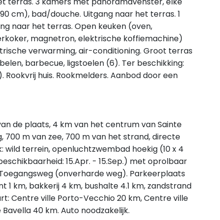
et terras. 3 kamers met panoramavenster, elke
190 cm), bad/douche. Uitgang naar het terras. 1
ng naar het terras. Open keuken (oven,
rkoker, magnetron, elektrische koffiemachine)
ktrische verwarming, air-conditioning. Groot terras
elen, barbecue, ligstoelen (6). Ter beschikking:
). Rookvrij huis. Rookmelders. Aanbod door een
d van de plaats, 4 km van het centrum van Sainte
g, 700 m van zee, 700 m van het strand, directe
k: wild terrein, openluchtzwembad hoekig (10 x 4
eschikbaarheid: 15.Apr. - 15.Sep.) met oprolbaar
ng. Toegangsweg (onverharde weg). Parkeerplaats
t 1 km, bakkerij 4 km, bushalte 4.1 km, zandstrand
urt: Centre ville Porto-Vecchio 20 km, Centre ville
 Bavella 40 km. Auto noodzakelijk.