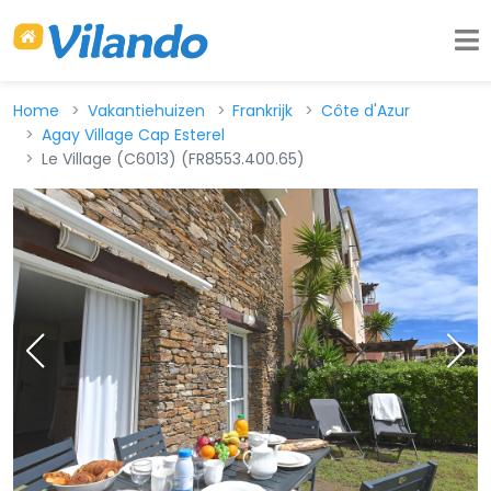
Home
Vakantiehuizen
Frankrijk
Côte d'Azur
Agay Village Cap Esterel
Le Village (C6013) (FR8553.400.65)