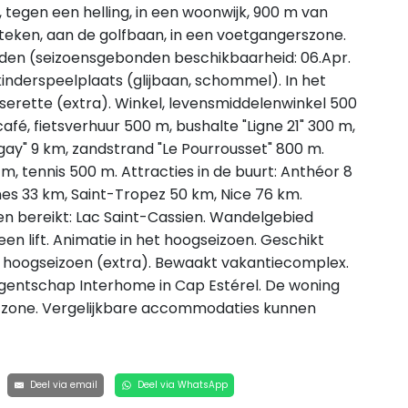
 tegen een helling, in een woonwijk, 900 m van
steken, aan de golfbaan, in een voetgangerszone.
den (seizoensgebonden beschikbaarheid: 06.Apr.
kinderspeelplaats (glijbaan, schommel). In het
serette (extra). Winkel, levensmiddelenwinkel 500
afé, fietsverhuur 500 m, bushalte "Ligne 21" 300 m,
gay" 9 km, zandstrand "Le Pourrousset" 800 m.
m, tennis 500 m. Attracties in de buurt: Anthéor 8
nes 33 km, Saint-Tropez 50 km, Nice 76 km.
 bereikt: Lac Saint-Cassien. Wandelgebied
geen lift. Animatie in het hoogseizoen. Geschikt
et hoogseizoen (extra). Bewaakt vakantiecomplex.
 agentschap Interhome in Cap Estérel. De woning
e zone. Vergelijkbare accommodaties kunnen
Deel via email
Deel via WhatsApp