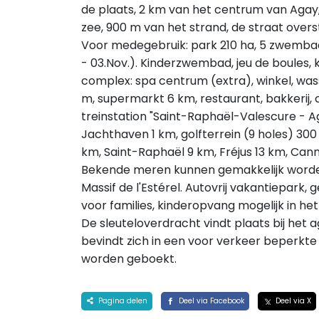
de plaats, 2 km van het centrum van Agay,
zee, 900 m van het strand, de straat over
Voor medegebruik: park 210 ha, 5 zwemba
- 03.Nov.). Kinderzwembad, jeu de boules, 
complex: spa centrum (extra), winkel, was
m, supermarkt 6 km, restaurant, bakkerij, c
treinstation "Saint-Raphaël-Valescure - A
Jachthaven 1 km, golfterrein (9 holes) 300 
km, Saint-Raphaël 9 km, Fréjus 13 km, Can
Bekende meren kunnen gemakkelijk worden
Massif de l'Estérel. Autovrij vakantiepark, 
voor families, kinderopvang mogelijk in h
De sleuteloverdracht vindt plaats bij het
bevindt zich in een voor verkeer beperkt
worden geboekt.
Pagina delen
Deel via Facebook
Deel via X