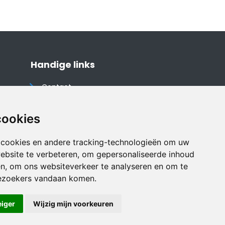
Handige links
Contact
Algemene voorwaarden
Cookieverklaring
cookies
Privacyverklaring
 cookies en andere tracking-technologieën om uw
Disclaimer
ebsite te verbeteren, om gepersonaliseerde inhoud
Vakantiehuis website
en, om ons websiteverkeer te analyseren en om te
ezoekers vandaan komen.
eiger
Wijzig mijn voorkeuren
Veilig online betalen met