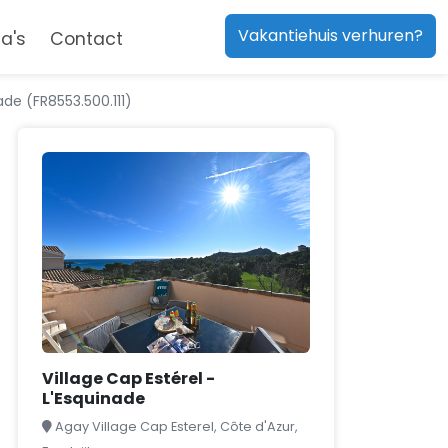
Vakantiehuis verhuren?
a's
Contact
ade (FR8553.500.111)
Village Cap Estérel -
L'Esquinade
Agay Village Cap Esterel, Côte d'Azur,