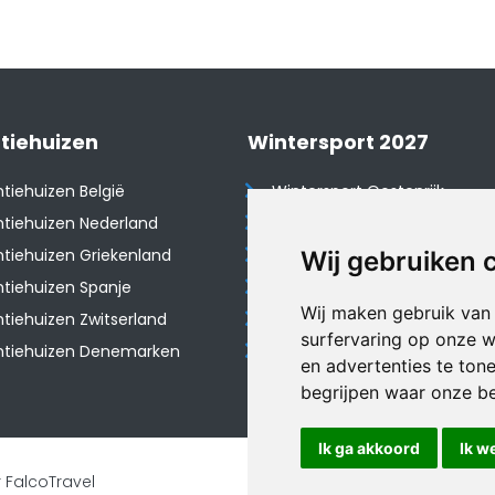
tiehuizen
Wintersport 2027
tiehuizen België
Wintersport Oostenrijk
tiehuizen Nederland
Wintersport Frankrijk
tiehuizen Griekenland
Wintersport Tsjechië
Wij gebruiken 
tiehuizen Spanje
Wintersport Zwitserland
Wij maken gebruik van
​Vakantiehuizen Zwitserland
Wintersport Duitsland
surfervaring op onze w
ntiehuizen Denemarken
Wintersport Italië
en advertenties te ton
begrijpen waar onze b
Ik ga akkoord
Ik w
 FalcoTravel