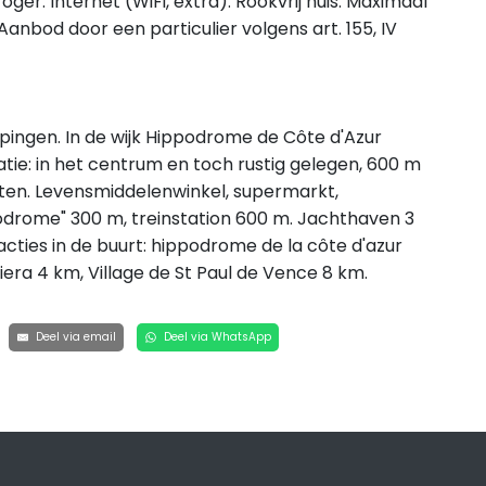
oger. Internet (WiFi, extra). Rookvrij huis. Maximaal
anbod door een particulier volgens art. 155, IV
iepingen. In de wijk Hippodrome de Côte d'Azur
ocatie: in het centrum en toch rustig gelegen, 600 m
sten. Levensmiddelenwinkel, supermarkt,
podrome" 300 m, treinstation 600 m. Jachthaven 3
acties in de buurt: hippodrome de la côte d'azur
iviera 4 km, Village de St Paul de Vence 8 km.
Deel via email
Deel via WhatsApp