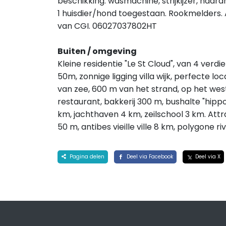
beschikking: wasmachine, strijkijzer, haardr
1 huisdier/hond toegestaan. Rookmelders. A
van CGI. 06027037802HT
Buiten / omgeving
Kleine residentie "Le St Cloud", van 4 verd
50m, zonnige ligging villa wijk, perfecte l
van zee, 600 m van het strand, op het we
restaurant, bakkerij 300 m, bushalte "hip
km, jachthaven 4 km, zeilschool 3 km. Attr
50 m, antibes vieille ville 8 km, polygone r
Pagina delen
Deel via Facebook
Deel via X