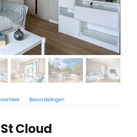
baarheid
Beoordelingen
St Cloud