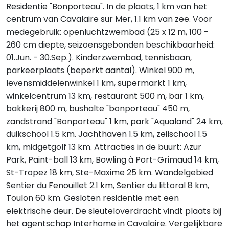
Residentie "Bonporteau". In de plaats, 1 km van het
centrum van Cavalaire sur Mer, 1.1 km van zee. Voor
medegebruik: openluchtzwembad (25 x 12 m, 100 -
260 cm diepte, seizoensgebonden beschikbaarheid:
01.Jun. - 30.Sep.). Kinderzwembad, tennisbaan,
parkeerplaats (beperkt aantal). Winkel 900 m,
levensmiddelenwinkel 1 km, supermarkt 1 km,
winkelcentrum 13 km, restaurant 500 m, bar 1 km,
bakkerij 800 m, bushalte "bonporteau" 450 m,
zandstrand "Bonporteau" 1 km, park "Aqualand" 24 km,
duikschool 1.5 km. Jachthaven 1.5 km, zeilschool 1.5
km, midgetgolf 13 km. Attracties in de buurt: Azur
Park, Paint-ball 13 km, Bowling à Port-Grimaud 14 km,
St-Tropez 18 km, Ste-Maxime 25 km. Wandelgebied
Sentier du Fenouillet 2.1 km, Sentier du littoral 8 km,
Toulon 60 km. Gesloten residentie met een
elektrische deur. De sleuteloverdracht vindt plaats bij
het agentschap Interhome in Cavalaire. Vergelijkbare