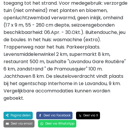
toegang tot het strand. Voor medegebruik: verzorgde
tuin (niet omheind) met planten en bloemen,
openluchtzwembad verwarmd, geen inkijk, omheind
(17 x 9 m, 55 - 260 cm diepte, seizoensgebonden
beschikbaarheid: 06.Apr. - 30.Okt.). Buitendouche, jeu
de boules. In het huis: wasmachine (extra).
Trappenweg naar het huis. Parkeerplaats.
Levensmiddelenwinkel 2 km, supermarkt 8 km,
restaurant 500 m, bushalte "Lavandou Gare Routière"
6 km, zandstrand " de Pramousquier" 100 m.
Jachthaven 8 km. De sleuteloverdracht vindt plaats
bij het agentschap Interhome in Le Lavandou, 9 km.
Vergelijkbare accommodaties kunnen worden
geboekt.
Pagina delen
Deel via Facebook
Deel via X
Deel via email
Deel via WhatsApp