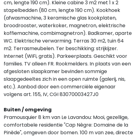
cm, lengte 190 cm). Kleine cabine 3 m2 met 1 x 2
stapelbedden (80 cm, lengte 190 cm). Kookhoek
(afwasmachine, 3 keramische glas kookplaten,
broodrooster, waterkoker, magnetron, elektrische
koffiemachine, combimagnetron). Badkamer, aparte
WC. Elektrische verwarming. Terras 30 m2, tuin 64
m2. Terrasmeubelen. Ter beschikking: strijkijzer.
Internet (WiFi, gratis). Parkeerplaats. Geschikt voor
families. TV alleen FR. Rookmelders. In plaats van een
afgesloten slaapkamer bevinden sommige
slaapgedeeltes zich in een open ruimte (galerij, nis,
etc.). Aanbod door een commerciële eigenaar
volgens art. 155, IV, CGI 83070003427J0
Buiten / omgeving
Pramousquier 8 km van Le Lavandou: Mooi, gezellige,
comfortabele residentie "Cap Nègre: Domaine de la
Pinède", omgeven door bomen. 100 m van zee, directe