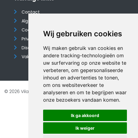
Contact
Algemene voorwaarden
Cookieverklaring
Wij gebruiken cookies
Privacyverklaring
Disclaimer
Wij maken gebruik van cookies en
andere tracking-technologieën om
Vakantiehuis website
uw surfervaring op onze website te
verbeteren, om gepersonaliseerde
inhoud en advertenties te tonen,
om ons websiteverkeer te
© 2026 Vilando Vakantiehuizen |
Website door FalcoTravel
analyseren en om te begrijpen waar
Veilig online betalen met
onze bezoekers vandaan komen.
Ik ga akkoord
Ik weiger