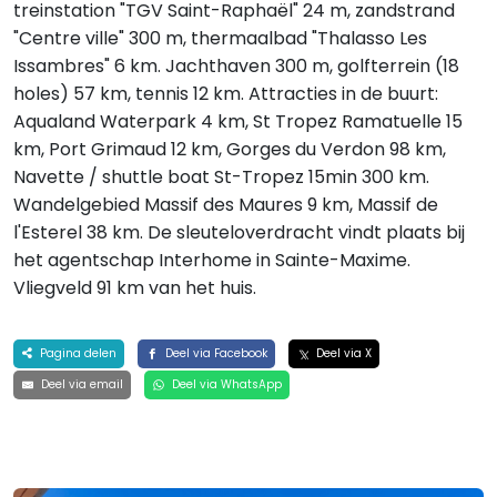
treinstation "TGV Saint-Raphaël" 24 m, zandstrand
"Centre ville" 300 m, thermaalbad "Thalasso Les
Issambres" 6 km. Jachthaven 300 m, golfterrein (18
holes) 57 km, tennis 12 km. Attracties in de buurt:
Aqualand Waterpark 4 km, St Tropez Ramatuelle 15
km, Port Grimaud 12 km, Gorges du Verdon 98 km,
Navette / shuttle boat St-Tropez 15min 300 km.
Wandelgebied Massif des Maures 9 km, Massif de
l'Esterel 38 km. De sleuteloverdracht vindt plaats bij
het agentschap Interhome in Sainte-Maxime.
Vliegveld 91 km van het huis.
Pagina delen
Deel via Facebook
Deel via X
Deel via email
Deel via WhatsApp