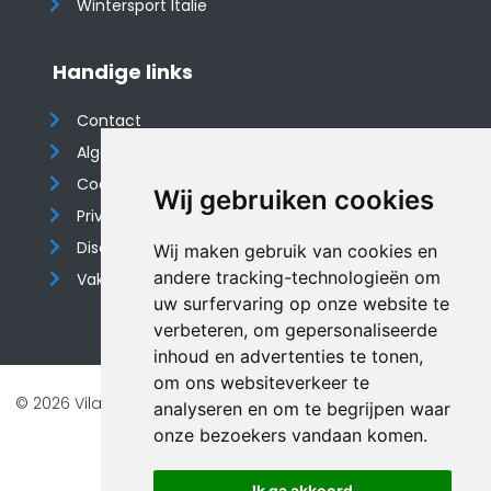
Wintersport Italië
Handige links
Contact
Algemene voorwaarden
Cookieverklaring
Wij gebruiken cookies
Privacyverklaring
Disclaimer
Wij maken gebruik van cookies en
andere tracking-technologieën om
Vakantiehuis website
uw surfervaring op onze website te
verbeteren, om gepersonaliseerde
inhoud en advertenties te tonen,
om ons websiteverkeer te
© 2026 Vilando Vakantiehuizen |
Website door FalcoTravel
analyseren en om te begrijpen waar
Veilig online betalen met
onze bezoekers vandaan komen.
Ik ga akkoord