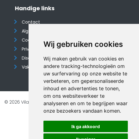
Handige links
Contact
Algemene voorwaarden
Cookieverklaring
Wij gebruiken cookies
Privacyverklaring
Disclaimer
Wij maken gebruik van cookies en
andere tracking-technologieën om
Vakantiehuis website
uw surfervaring op onze website te
verbeteren, om gepersonaliseerde
inhoud en advertenties te tonen,
om ons websiteverkeer te
© 2026 Vilando Vakantiehuizen |
Website door FalcoTravel
analyseren en om te begrijpen waar
Veilig online betalen met
onze bezoekers vandaan komen.
Ik ga akkoord