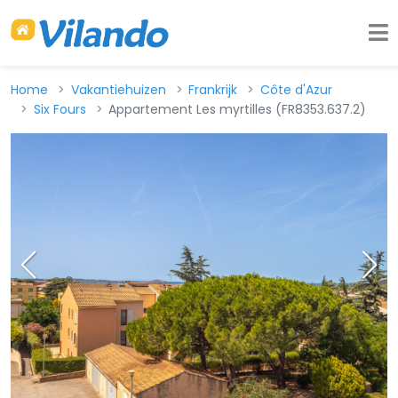
Home
Vakantiehuizen
Frankrijk
Côte d'Azur
Six Fours
Appartement Les myrtilles (FR8353.637.2)