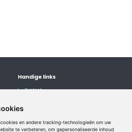
Handige links
Contact
Algemene voorwaarden
Cookieverklaring
cookies
Privacyverklaring
 cookies en andere tracking-technologieën om uw
Disclaimer
ebsite te verbeteren, om gepersonaliseerde inhoud