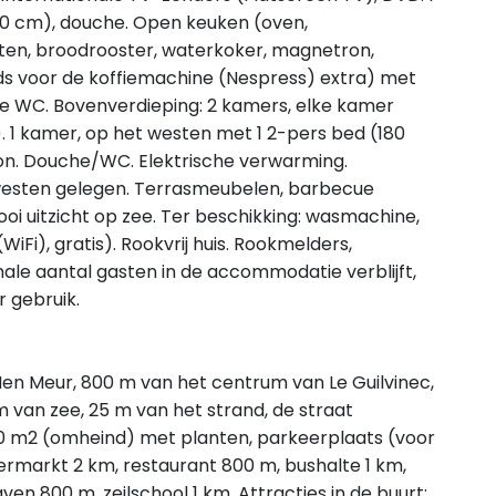
90 cm), douche. Open keuken (oven,
ten, broodrooster, waterkoker, magnetron,
ads voor de koffiemachine (Nespress) extra) met
rte WC. Bovenverdieping: 2 kamers, elke kamer
). 1 kamer, op het westen met 1 2-pers bed (180
kon. Douche/WC. Elektrische verwarming.
t westen gelegen. Terrasmeubelen, barbecue
Mooi uitzicht op zee. Ter beschikking: wasmachine,
iFi), gratis). Rookvrij huis. Rookmelders,
ale aantal gasten in de accommodatie verblijft,
r gebruik.
 Men Meur, 800 m van het centrum van Le Guilvinec,
van zee, 25 m van het strand, de straat
220 m2 (omheind) met planten, parkeerplaats (voor
permarkt 2 km, restaurant 800 m, bushalte 1 km,
n 800 m, zeilschool 1 km. Attracties in de buurt: