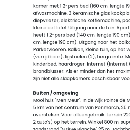
kamer met 1 2-pers bed (160 cm, lengte 1
afwasmachine, 3 keramische glas kookpla
diepvriezer, elektrische koffiemachine, p
kleine eettafel. Uitgang naar de tuin. Apa
heeft 1 2-pers bed (140 cm, lengte 190 cm
cm, lengte 190 cm). Uitgang naar het bal
Parketvloeren. Balkon, kleine tuin, op he
(verrijdbaar), ligstoelen (2), bergruimte. 
kinderbed, haardroger. Internet (Internet (W
brandblusser. Als er minder dan het maxim
zijn niet alle slaapkamers beschikbaar voo
Buiten / omgeving
Mooi huis "Men Meur". In de wijk Pointe de
5 km van het centrum van Penmarch, 25 m 
oversteken. Voor alleengebruik: terrein 
2 auto's) op het terrein. Winkel 800 m, su
zandstrand "Grève Blanche" 25 m. Jachthave