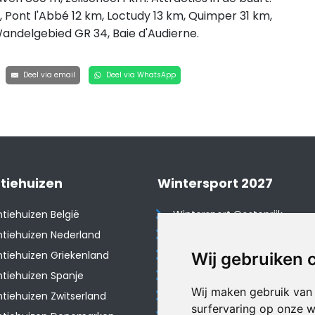
 Pont l'Abbé 12 km, Loctudy 13 km, Quimper 31 km,
 Wandelgebied GR 34, Baie d'Audierne.
Deel via email
Deel via WhatsApp
tiehuizen
Wintersport 2027
tiehuizen België
Wintersport Oostenrijk
tiehuizen Nederland
Wintersport Frankrijk
tiehuizen Griekenland
Wintersport Tsjechië
Wij gebruiken 
tiehuizen Spanje
Wintersport Zwitserland
Wij maken gebruik van
​Vakantiehuizen Zwitserland
Wintersport Duitsland
surfervaring op onze w