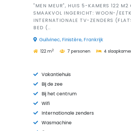
"MEN MEUR", HUIS 5-KAMERS 122 M2
SMAAKVOL INGERICHT: WOON-/EETK
INTERNATIONALE TV-ZENDERS (FLATS
BED (..
Guilvinec, Finistère, Frankrijk
2
122 m
7 personen
4 slaapkame
Vakantiehuis
Bij de zee
Bij het centrum
Wifi
Internationale zenders
Wasmachine