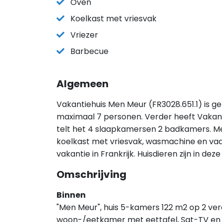
Oven
Koelkast met vriesvak
Vriezer
Barbecue
Algemeen
Vakantiehuis Men Meur (FR3028.651.1) is gel
maximaal 7 personen. Verder heeft Vakan
telt het 4 slaapkamersen 2 badkamers. Met 
koelkast met vriesvak, wasmachine en vaatw
vakantie in Frankrijk. Huisdieren zijn in d
Omschrijving
Binnen
"Men Meur", huis 5-kamers 122 m2 op 2 ver
woon-/eetkamer met eettafel, Sat-TV en i