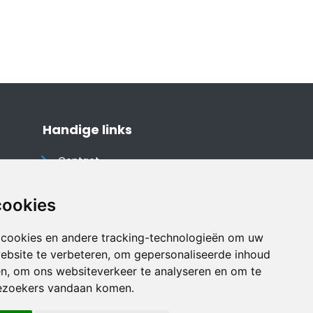
Handige links
Contact
Algemene voorwaarden
Cookieverklaring
cookies
Privacyverklaring
 cookies en andere tracking-technologieën om uw
Disclaimer
ebsite te verbeteren, om gepersonaliseerde inhoud
Vakantiehuis website
en, om ons websiteverkeer te analyseren en om te
ezoekers vandaan komen.