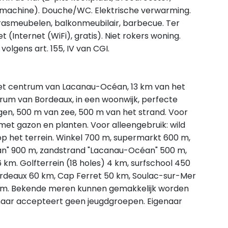
emachine). Douche/WC. Elektrische verwarming.
rrasmeubelen, balkonmeubilair, barbecue. Ter
t (Internet (WiFi), gratis). Niet rokers woning.
olgens art. 155, IV van CGI.
het centrum van Lacanau-Océan, 13 km van het
um van Bordeaux, in een woonwijk, perfecte
egen, 500 m van zee, 500 m van het strand. Voor
et gazon en planten. Voor alleengebruik: wild
 op het terrein. Winkel 700 m, supermarkt 600 m,
an" 900 m, zandstrand "Lacanau-Océan" 500 m,
m. Golfterrein (18 holes) 4 km, surfschool 450
Bordeaux 60 km, Cap Ferret 50 km, Soulac-sur-Mer
0 km. Bekende meren kunnen gemakkelijk worden
enaar accepteert geen jeugdgroepen. Eigenaar