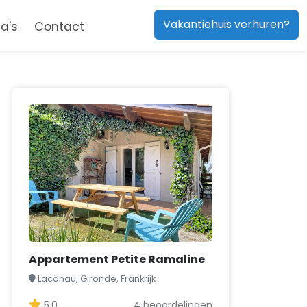
Vakantiehuis verhuren?
a's
Contact
Appartement Petite Ramaline
Lacanau, Gironde, Frankrijk
5,0
4 beoordelingen