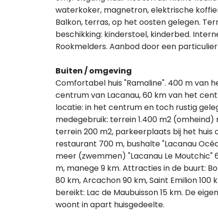
waterkoker, magnetron, elektrische koffi
Balkon, terras, op het oosten gelegen. Te
beschikking: kinderstoel, kinderbed. Interne
Rookmelders. Aanbod door een particulier v
Buiten / omgeving
Comfortabel huis "Ramaline". 400 m van 
centrum van Lacanau, 60 km van het centr
locatie: in het centrum en toch rustig gel
medegebruik: terrein 1.400 m2 (omheind) m
terrein 200 m2, parkeerplaats bij het huis
restaurant 700 m, bushalte "Lacanau Océ
meer (zwemmen) "Lacanau Le Moutchic" 6 k
m, manege 9 km. Attracties in de buurt: 
80 km, Arcachon 90 km, Saint Emilion 10
bereikt: Lac de Maubuisson 15 km. De eig
woont in apart huisgedeelte.