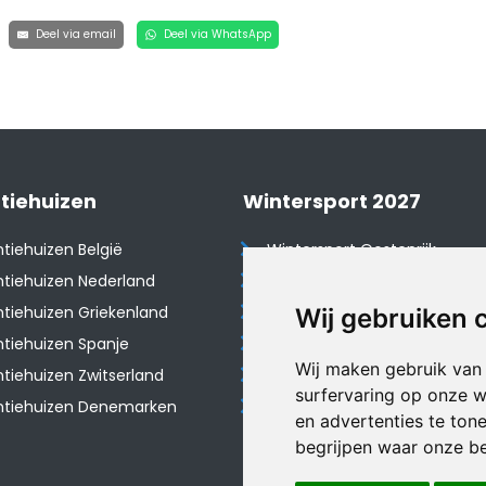
Deel via email
Deel via WhatsApp
tiehuizen
Wintersport 2027
tiehuizen België
Wintersport Oostenrijk
tiehuizen Nederland
Wintersport Frankrijk
tiehuizen Griekenland
Wintersport Tsjechië
Wij gebruiken 
tiehuizen Spanje
Wintersport Zwitserland
Wij maken gebruik van
​Vakantiehuizen Zwitserland
Wintersport Duitsland
surfervaring op onze w
ntiehuizen Denemarken
Wintersport Italië
en advertenties te ton
begrijpen waar onze b