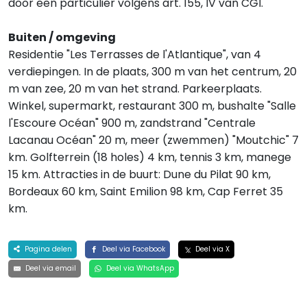
door een particulier volgens art. 155, IV van CGI.
Buiten / omgeving
Residentie "Les Terrasses de l'Atlantique", van 4
verdiepingen. In de plaats, 300 m van het centrum, 20
m van zee, 20 m van het strand. Parkeerplaats.
Winkel, supermarkt, restaurant 300 m, bushalte "Salle
l'Escoure Océan" 900 m, zandstrand "Centrale
Lacanau Océan" 20 m, meer (zwemmen) "Moutchic" 7
km. Golfterrein (18 holes) 4 km, tennis 3 km, manege
15 km. Attracties in de buurt: Dune du Pilat 90 km,
Bordeaux 60 km, Saint Emilion 98 km, Cap Ferret 35
km.
Pagina delen
Deel via Facebook
Deel via X
Deel via email
Deel via WhatsApp