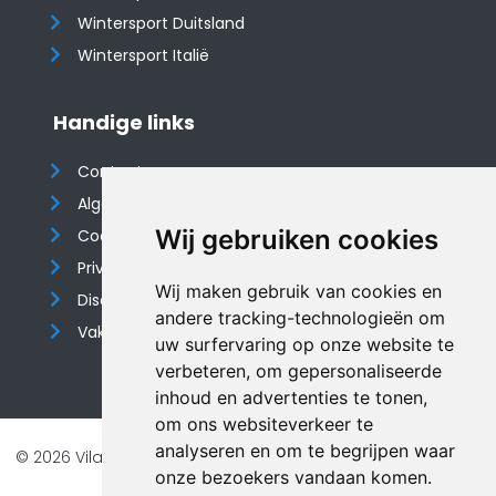
Wintersport Duitsland
Wintersport Italië
Handige links
Contact
Algemene voorwaarden
Wij gebruiken cookies
Cookieverklaring
Privacyverklaring
Wij maken gebruik van cookies en
Disclaimer
andere tracking-technologieën om
Vakantiehuis website
uw surfervaring op onze website te
verbeteren, om gepersonaliseerde
inhoud en advertenties te tonen,
om ons websiteverkeer te
analyseren en om te begrijpen waar
© 2026 Vilando Vakantiehuizen |
Website door FalcoTravel
onze bezoekers vandaan komen.
Veilig online betalen met