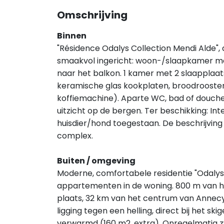
Omschrijving
Binnen
"Résidence Odalys Collection Mendi Alde"
smaakvol ingericht: woon-/slaapkamer met
naar het balkon. 1 kamer met 2 slaapplaa
keramische glas kookplaten, broodrooster,
koffiemachine). Aparte WC, bad of douche.
uitzicht op de bergen. Ter beschikking: Inte
huisdier/hond toegestaan. De beschrijving 
complex.
Buiten / omgeving
Moderne, comfortabele residentie "Odalys 
appartementen in de woning. 800 m van he
plaats, 32 km van het centrum van Annecy
ligging tegen een helling, direct bij het 
verwarmd (160 m2, extra). Onregelmatig z