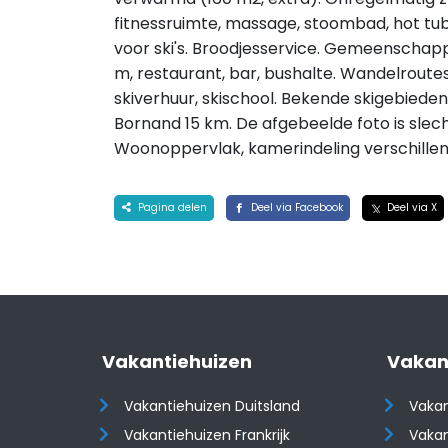
fitnessruimte, massage, stoombad, hot tub (
voor ski's. Broodjesservice. Gemeenschappe
m, restaurant, bar, bushalte. Wandelroutes 1
skiverhuur, skischool. Bekende skigebiede
Bornand 15 km. De afgebeelde foto is sle
Woonoppervlak, kamerindeling verschillen
Pagina delen
Deel via Facebook
Deel via X
Vakantiehuizen
Vakan
Vakantiehuizen Duitsland
Vakan
Vakantiehuizen Frankrijk
Vakan