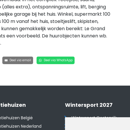
alles extra), ontspanningsruimte, lift, berging
lijke garage bij het huis. Winkel, supermarkt 100
00 m vanaf het huis, stoeltjeslift, skipisten,
n kunnen gemakkelijk worden bereikt: Le Grand
chts een voorbeeld. De huurobjecten kunnen wb.
.
Deel via email
Deel via WhatsApp
tiehuizen
Wintersport 2027
tiehuizen België
Wintersport Oostenrijk
tiehuizen Nederland
Wintersport Frankrijk