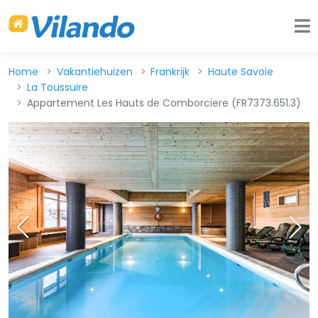
Home
Vakantiehuizen
Frankrijk
Haute Savoie
La Toussuire
Appartement Les Hauts de Comborciere (FR7373.651.3)