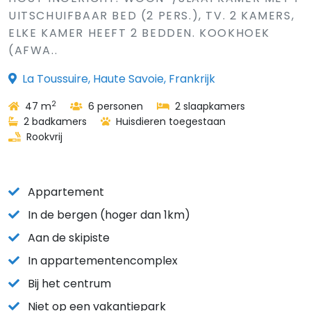
UITSCHUIFBAAR BED (2 PERS.), TV. 2 KAMERS,
ELKE KAMER HEEFT 2 BEDDEN. KOOKHOEK
(AFWA..
La Toussuire, Haute Savoie, Frankrijk
2
47 m
6 personen
2 slaapkamers
2 badkamers
Huisdieren toegestaan
Rookvrij
Appartement
In de bergen (hoger dan 1km)
Aan de skipiste
In appartementencomplex
Bij het centrum
Niet op een vakantiepark