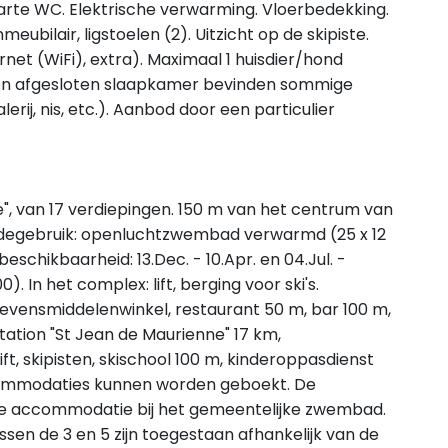
arte WC. Elektrische verwarming. Vloerbedekking.
ubilair, ligstoelen (2). Uitzicht op de skipiste.
ernet (WiFi), extra). Maximaal 1 huisdier/hond
een afgesloten slaapkamer bevinden sommige
erij, nis, etc.). Aanbod door een particulier
 van 17 verdiepingen. 150 m van het centrum van
medegebruik: openluchtzwembad verwarmd (25 x 12
schikbaarheid: 13.Dec. - 10.Apr. en 04.Jul. -
. In het complex: lift, berging voor ski's.
evensmiddelenwinkel, restaurant 50 m, bar 100 m,
tation "St Jean de Maurienne" 17 km,
ift, skipisten, skischool 100 m, kinderoppasdienst
commodaties kunnen worden geboekt. De
e accommodatie bij het gemeentelijke zwembad.
sen de 3 en 5 zijn toegestaan afhankelijk van de