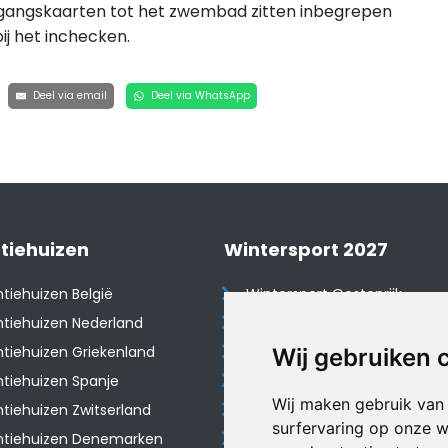
gangskaarten tot het zwembad zitten inbegrepen
bij het inchecken.
Deel via email
Deel via WhatsApp
tiehuizen
Wintersport 2027
tiehuizen België
Wintersport Oostenrijk
tiehuizen Nederland
Wintersport Frankrijk
tiehuizen Griekenland
Wintersport Tsjechië
Wij gebruiken 
tiehuizen Spanje
Wintersport Zwitserland
Wij maken gebruik van
​Vakantiehuizen Zwitserland
Wintersport Duitsland
surfervaring op onze w
ntiehuizen Denemarken
Wintersport Italië