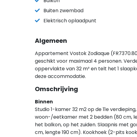
Balkon
Buiten zwembad
Elektrisch oplaadpunt
Algemeen
Appartement Vostok Zodiaque (FR7370.800.1
geschikt voor maximaal 4 personen. Verd
oppervlakte van 32 m² en telt het 1 slaap
deze accommodatie.
Omschrijving
Binnen
Studio 1-kamer 32 m2 op de 11e verdieping,
woon-/eetkamer met 2 bedden (80 cm, len
het balkon, op het zuiden. Slaapnis met g
cm, lengte 190 cm). Kookhoek (2-pits koo