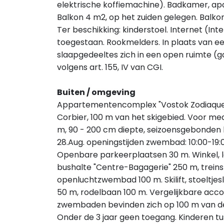
elektrische koffiemachine). Badkamer, ap
Balkon 4 m2, op het zuiden gelegen. Balkonme
Ter beschikking: kinderstoel. Internet (Int
toegestaan. Rookmelders. In plaats van 
slaapgedeeltes zich in een open ruimte (gal
volgens art. 155, IV van CGI.
Buiten / omgeving
Appartementencomplex "Vostok Zodiaque",
Corbier, 100 m van het skigebied. Voor 
m, 90 - 200 cm diepte, seizoensgebonden be
28.Aug. openingstijden zwembad: 10:00-19:00)
Openbare parkeerplaatsen 30 m. Winkel, l
bushalte "Centre-Bagagerie" 250 m, treins
openluchtzwembad 100 m. Skilift, stoeltjesl
50 m, rodelbaan 100 m. Vergelijkbare ac
zwembaden bevinden zich op 100 m van d
Onder de 3 jaar geen toegang. Kinderen tus