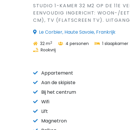
STUDIO 1-KAMER 32 M2 OP DE 11E V
EENVOUDIG INGERICHT: WOON-/EETK
CM), TV (FLATSCREEN TV). UITGANG 
Le Corbier, Haute Savoie, Frankrijk
2
32 m
4 personen
1 slaapkamer
Rookvrij
Appartement
Aan de skipiste
Bij het centrum
Wifi
Lift
Magnetron