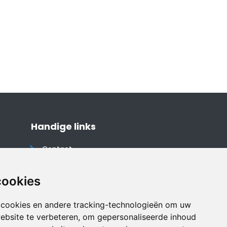
Handige links
Contact
Algemene voorwaarden
Cookieverklaring
cookies
Privacyverklaring
 cookies en andere tracking-technologieën om uw
Disclaimer
ebsite te verbeteren, om gepersonaliseerde inhoud
Vakantiehuis website