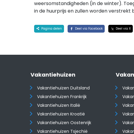
weersomstandigheden (in de winter). Toe
in de huurprijs en zullen worden verstrekt 
Pagina delen
Deel via Facebook
Deel via X
Vakantiehuizen
Vakan
Vakantiehuizen Duitsland
Vakan
Vakantiehuizen Frankrijk
Vakan
Vakantiehuizen Italië
Vakan
Vakantiehuizen Kroatië
Vakan
​​​​​​​Vakantiehuizen Oostenrijk
​​​​​​
Vakantiehuizen Tsjechië
Vaka