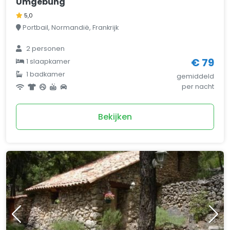
Umgebung
5,0
Portbail, Normandië, Frankrijk
2 personen
€ 79
1 slaapkamer
1 badkamer
gemiddeld
per nacht
Bekijken