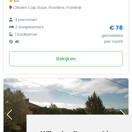
5,0
Cléden Cap Sizun, Finistère, Frankrijk
4
personen
€ 78
2
slaapkamers
1
badkamer
gemiddeld
per nacht
Bekijken