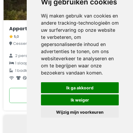
Wij gebruiken cookies
Wij maken gebruik van cookies en
andere tracking-technologieën om
Appartement Die kleine Zikade
uw surfervaring op onze website
te verbeteren, om
5,0
Cesseras, Hérault-Aude, Frankrijk
gepersonaliseerde inhoud en
advertenties te tonen, om ons
2
personen
websiteverkeer te analyseren en
€ 72
1
slaapkamer
om te begrijpen waar onze
1
badkamer
gemiddeld
bezoekers vandaan komen.
per nacht
Ik ga akkoord
Bekijken
Ik weiger
Wijzig mijn voorkeuren