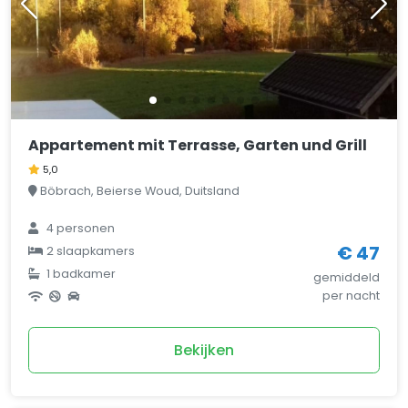
Appartement mit Terrasse, Garten und Grill
5,0
Böbrach, Beierse Woud, Duitsland
4
personen
€ 47
2
slaapkamers
1
badkamer
gemiddeld
per nacht
Bekijken