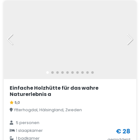
Einfache Holzhütte für das wahre
Naturerlebnis a
5,0
Ytterhogdal, Hälsingland, Zweden
5
personen
€ 28
1
slaapkamer
1
badkamer
gemiddeld