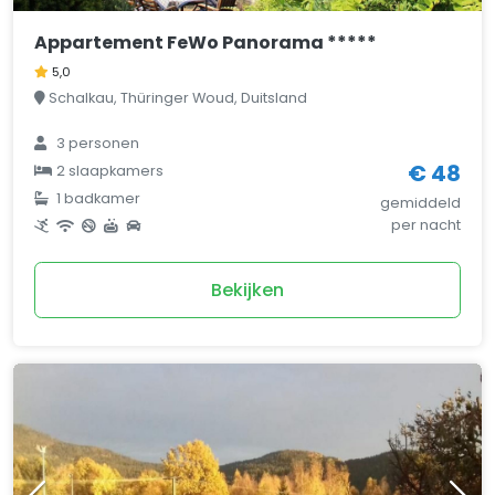
Appartement FeWo Panorama *****
5,0
Schalkau, Thüringer Woud, Duitsland
3 personen
€ 48
2 slaapkamers
1 badkamer
gemiddeld
per nacht
Bekijken