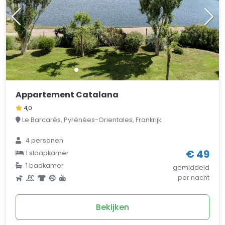
Appartement Catalana
4,0
Le Barcarès, Pyrénées-Orientales, Frankrijk
4 personen
€ 49
1 slaapkamer
1 badkamer
gemiddeld
per nacht
Bekijken