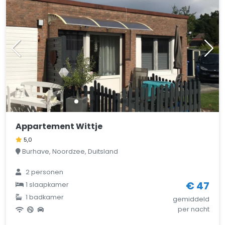
Appartement Wittje
5,0
Burhave, Noordzee, Duitsland
2 personen
€ 47
1 slaapkamer
1 badkamer
gemiddeld
per nacht