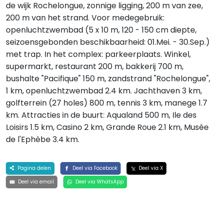
de wijk Rochelongue, zonnige ligging, 200 m van zee,
200 m van het strand. Voor medegebruik:
openluchtzwembad (5 x 10 m, 120 - 150 cm diepte,
seizoensgebonden beschikbaarheid: 01.Mei. - 30.Sep.)
met trap. In het complex: parkeerplaats. Winkel,
supermarkt, restaurant 200 m, bakkerij 700 m,
bushalte "Pacifique" 150 m, zandstrand "Rochelongue",
1 km, openluchtzwembad 2.4 km. Jachthaven 3 km,
golfterrein (27 holes) 800 m, tennis 3 km, manege 1.7
km. Attracties in de buurt: Aqualand 500 m, Ile des
Loisirs 1.5 km, Casino 2 km, Grande Roue 2.1 km, Musée
de l'Ephèbe 3.4 km.
Pagina delen
Deel via Facebook
Deel via X
Deel via email
Deel via WhatsApp