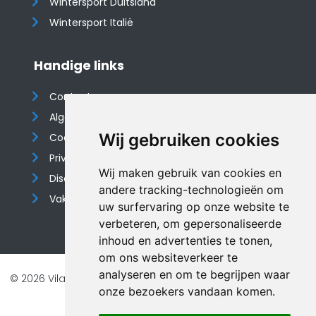
Wintersport Duitsland
Wintersport Italië
Handige links
Contact
Algemene voorwaarden
Wij gebruiken cookies
Cookieverklaring
Privacyverklaring
Wij maken gebruik van cookies en
Disclaimer
andere tracking-technologieën om
Vakantiehuis website
uw surfervaring op onze website te
verbeteren, om gepersonaliseerde
inhoud en advertenties te tonen,
om ons websiteverkeer te
analyseren en om te begrijpen waar
© 2026 Vilando Vakantiehuizen |
Website door FalcoTravel
onze bezoekers vandaan komen.
Veilig online betalen met