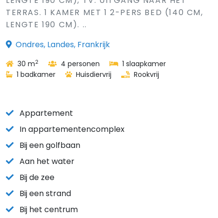
LENGTE 190 CM), TV. UITGANG NAAR HET
TERRAS. 1 KAMER MET 1 2-PERS BED (140 CM,
LENGTE 190 CM). ..
Ondres, Landes, Frankrijk
2
30 m
4 personen
1 slaapkamer
1 badkamer
Huisdiervrij
Rookvrij
Appartement
In appartementencomplex
Bij een golfbaan
Aan het water
Bij de zee
Bij een strand
Bij het centrum