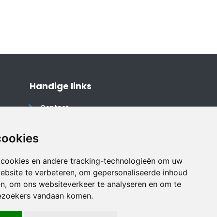
Handige links
Contact
Algemene voorwaarden
Cookieverklaring
cookies
Privacyverklaring
 cookies en andere tracking-technologieën om uw
Disclaimer
ebsite te verbeteren, om gepersonaliseerde inhoud
Vakantiehuis website
en, om ons websiteverkeer te analyseren en om te
ezoekers vandaan komen.