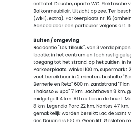
eettafel. Douche, aparte WC. Elektrische 
Balkonmeubilair. Uitzicht op zee. Ter beschi
(WiFi), extra). Parkeerplaats nr. 16 (omhei
Aanbod door een particulier volgens art. 1
Buiten / omgeving
Residentie "Les Tilleuls", van 3 verdieping
locatie: in het centrum en toch rustig gel
toegang tot het strand, op het zuiden. In 
Parkeerplaats. Winkel 100 m, supermarkt 2
voet bereikbaar in 2 minuten, bushalte "Bou
Bernerie en Retz" 600 m, zandstrand "Plan 
Thalasso & Spa" 7 km. Jachthaven 8 km, gol
midgetgolf 4 km. Attracties in de buurt: M
8 km, Legendia Parc 22 km, Nantes 47 km,
gemakkelijk worden bereikt: Lac de Saint 
des Douaniers 100 m. Geen lift. Gesloten r