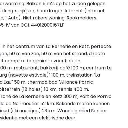
verwarming. Balkon 5 m2, op het zuiden gelegen.
kking: strijkijzer, haardroger. Internet (Internet
nd, 1 Auto). Niet rokers woning. Rookmelders.
55, IV van CGI. 44012000167LP
en. In het centrum van La Bernerie en Retz, perfecte
egen, 50 m van zee, 50 m van het strand, directe
het complex: bergruimte voor fietsen.
00 m, restaurant, bakkerij, café 100 m, centrum te
rg (navette estivale)" 100 m, treinstation "La
d'Eau" 50 m, thermaalbad "Alliance Pornic
fterrein (18 holes) 10 km, tennis 400 m,
arché de La Bernerie en Retz 300 m, Port de Pornic
 Ile de Noirmoutier 52 km. Bekende meren kunnen
Viaud (ski nautique) 23 km. Wandelgebied Sentier
esidentie met een elektrische deur.