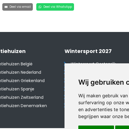
Deel via email
Deel via WhatsApp
tiehuizen
Wintersport 2027
tiehuizen België
Wintersport Oostenrijk
tiehuizen Nederland
Wintersport Frankrijk
tiehuizen Griekenland
Wintersport Tsjechië
Wij gebruiken 
tiehuizen Spanje
Wintersport Zwitserland
Wij maken gebruik van
​Vakantiehuizen Zwitserland
Wintersport Duitsland
surfervaring op onze w
ntiehuizen Denemarken
Wintersport Italië
en advertenties te ton
begrijpen waar onze b