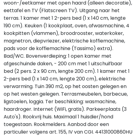
woon-/eetkamer met open haard (alleen decoratie),
eettafel en TV (Flatscreen TV). Uitgang naar het
terras. 1 kamer met 1 2-pers bed (1 x 140 cm, lengte
190 cm). Keuken (1 kookplaat, oven, afwasmachine, 4
kookpitten (vlammen), broodrooster, waterkoker,
magnetron, diepvriezer, elektrische koffiemachine,
pads voor de koffiemachine (Tassimo) extra).
Bad/WC. Bovenverdieping: 1 open kamer met
afgeschuinde daken, - 200 cm met 1 uitschuifbaar
bed (2 pers. 2 x 90 cm, lengte 200 cm). 1 kamer met 1
2-pers bed (1 x 140 cm, lengte 200 cm), elektrische
verwarming. Tuin 390 m2, op het oosten gelegen en
op het westen gelegen. Terrasmeubelen, barbecue,
ligstoelen, loggia. Ter beschikking: wasmachine,
haardroger. Internet (WiFi, gratis). Parkeerplaats (3
Auto's). Rookvrij huis. Maximaal 1 huisdier/hond
toegestaan. Rookmelders. Aanbod door een
particulier volgens art. 155, IV van CGI. 44131000860HU