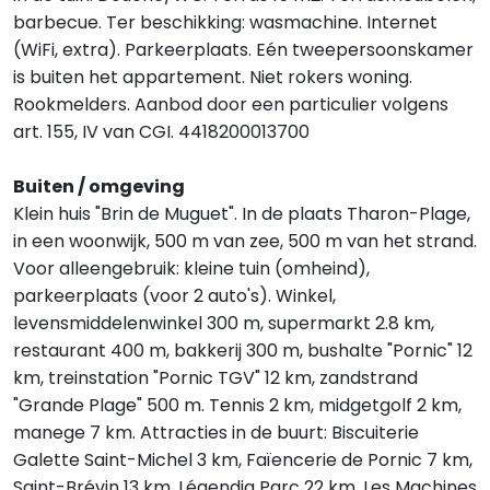
barbecue. Ter beschikking: wasmachine. Internet
(WiFi, extra). Parkeerplaats. Eén tweepersoonskamer
is buiten het appartement. Niet rokers woning.
Rookmelders. Aanbod door een particulier volgens
art. 155, IV van CGI. 4418200013700
Buiten / omgeving
Klein huis "Brin de Muguet". In de plaats Tharon-Plage,
in een woonwijk, 500 m van zee, 500 m van het strand.
Voor alleengebruik: kleine tuin (omheind),
parkeerplaats (voor 2 auto's). Winkel,
levensmiddelenwinkel 300 m, supermarkt 2.8 km,
restaurant 400 m, bakkerij 300 m, bushalte "Pornic" 12
km, treinstation "Pornic TGV" 12 km, zandstrand
"Grande Plage" 500 m. Tennis 2 km, midgetgolf 2 km,
manege 7 km. Attracties in de buurt: Biscuiterie
Galette Saint-Michel 3 km, Faïencerie de Pornic 7 km,
Saint-Brévin 13 km, Légendia Parc 22 km, Les Machines