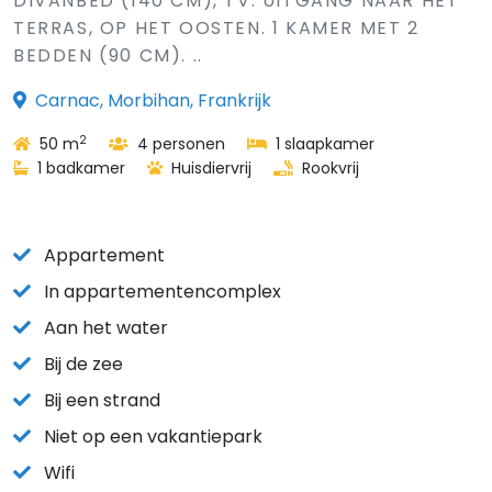
DIVANBED (140 CM), TV. UITGANG NAAR HET
TERRAS, OP HET OOSTEN. 1 KAMER MET 2
BEDDEN (90 CM). ..
Carnac, Morbihan, Frankrijk
2
50 m
4 personen
1 slaapkamer
1 badkamer
Huisdiervrij
Rookvrij
Appartement
In appartementencomplex
Aan het water
Bij de zee
Bij een strand
Niet op een vakantiepark
Wifi