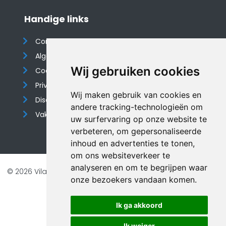
Handige links
Contact
Algemene voorwaarden
Wij gebruiken cookies
Cookieverklaring
Privacyverklaring
Wij maken gebruik van cookies en
Disclaimer
andere tracking-technologieën om
Vakantiehuis website
uw surfervaring op onze website te
verbeteren, om gepersonaliseerde
inhoud en advertenties te tonen,
om ons websiteverkeer te
analyseren en om te begrijpen waar
© 2026 Vilando Vakantiehuizen |
Website door FalcoTravel
onze bezoekers vandaan komen.
Veilig online betalen met
Ik ga akkoord
Ik weiger