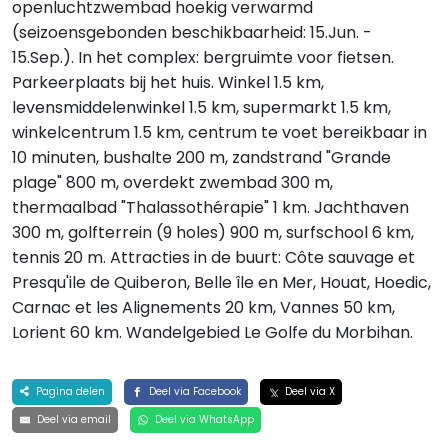
openluchtzwembad hoekig verwarmd
(seizoensgebonden beschikbaarheid: 15.Jun. -
15.Sep.). In het complex: bergruimte voor fietsen.
Parkeerplaats bij het huis. Winkel 1.5 km,
levensmiddelenwinkel 1.5 km, supermarkt 1.5 km,
winkelcentrum 1.5 km, centrum te voet bereikbaar in
10 minuten, bushalte 200 m, zandstrand "Grande
plage" 800 m, overdekt zwembad 300 m,
thermaalbad "Thalassothérapie" 1 km. Jachthaven
300 m, golfterrein (9 holes) 900 m, surfschool 6 km,
tennis 20 m. Attracties in de buurt: Côte sauvage et
Presqu'ile de Quiberon, Belle île en Mer, Houat, Hoedic,
Carnac et les Alignements 20 km, Vannes 50 km,
Lorient 60 km. Wandelgebied Le Golfe du Morbihan.
Pagina delen
Deel via Facebook
Deel via X
Deel via email
Deel via WhatsApp