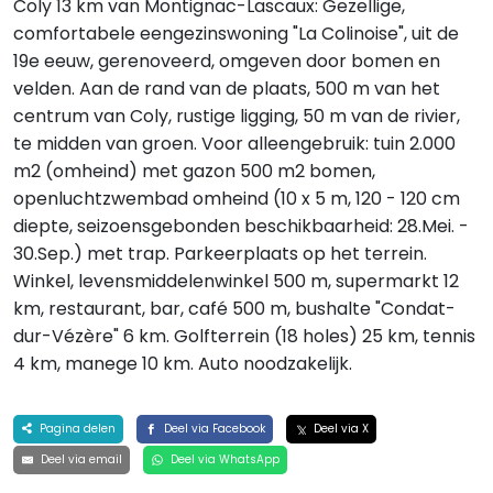
Coly 13 km van Montignac-Lascaux: Gezellige,
comfortabele eengezinswoning "La Colinoise", uit de
19e eeuw, gerenoveerd, omgeven door bomen en
velden. Aan de rand van de plaats, 500 m van het
centrum van Coly, rustige ligging, 50 m van de rivier,
te midden van groen. Voor alleengebruik: tuin 2.000
m2 (omheind) met gazon 500 m2 bomen,
openluchtzwembad omheind (10 x 5 m, 120 - 120 cm
diepte, seizoensgebonden beschikbaarheid: 28.Mei. -
30.Sep.) met trap. Parkeerplaats op het terrein.
Winkel, levensmiddelenwinkel 500 m, supermarkt 12
km, restaurant, bar, café 500 m, bushalte "Condat-
dur-Vézère" 6 km. Golfterrein (18 holes) 25 km, tennis
4 km, manege 10 km. Auto noodzakelijk.
Pagina delen
Deel via Facebook
Deel via X
Deel via email
Deel via WhatsApp