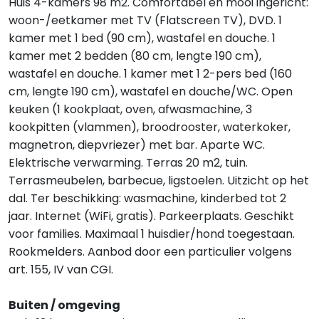
Huis 4-kamers 98 m2. Comfortabel en mooi ingericht:
woon-/eetkamer met TV (Flatscreen TV), DVD. 1
kamer met 1 bed (90 cm), wastafel en douche. 1
kamer met 2 bedden (80 cm, lengte 190 cm),
wastafel en douche. 1 kamer met 1 2-pers bed (160
cm, lengte 190 cm), wastafel en douche/WC. Open
keuken (1 kookplaat, oven, afwasmachine, 3
kookpitten (vlammen), broodrooster, waterkoker,
magnetron, diepvriezer) met bar. Aparte WC.
Elektrische verwarming. Terras 20 m2, tuin.
Terrasmeubelen, barbecue, ligstoelen. Uitzicht op het
dal. Ter beschikking: wasmachine, kinderbed tot 2
jaar. Internet (WiFi, gratis). Parkeerplaats. Geschikt
voor families. Maximaal 1 huisdier/hond toegestaan.
Rookmelders. Aanbod door een particulier volgens
art. 155, IV van CGI.
Buiten / omgeving