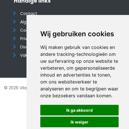
Handige links
Contact
Algemene voorwaarden
Cookieverklaring
Wij gebruiken cookies
Privacyverklaring
Disclaimer
Wij maken gebruik van cookies en
andere tracking-technologieën om
Vakantiehuis website
uw surfervaring op onze website te
verbeteren, om gepersonaliseerde
inhoud en advertenties te tonen,
om ons websiteverkeer te
© 2026 Vilando Vakantiehuizen |
Website door FalcoTravel
analyseren en om te begrijpen waar
Veilig online betalen met
onze bezoekers vandaan komen.
Ik ga akkoord
Ik weiger