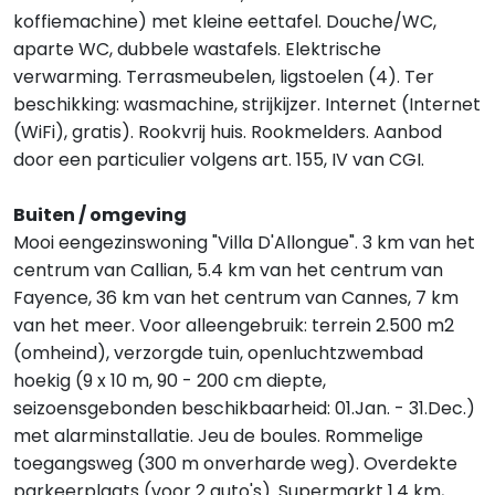
koffiemachine) met kleine eettafel. Douche/WC,
aparte WC, dubbele wastafels. Elektrische
verwarming. Terrasmeubelen, ligstoelen (4). Ter
beschikking: wasmachine, strijkijzer. Internet (Internet
(WiFi), gratis). Rookvrij huis. Rookmelders. Aanbod
door een particulier volgens art. 155, IV van CGI.
Buiten / omgeving
Mooi eengezinswoning "Villa D'Allongue". 3 km van het
centrum van Callian, 5.4 km van het centrum van
Fayence, 36 km van het centrum van Cannes, 7 km
van het meer. Voor alleengebruik: terrein 2.500 m2
(omheind), verzorgde tuin, openluchtzwembad
hoekig (9 x 10 m, 90 - 200 cm diepte,
seizoensgebonden beschikbaarheid: 01.Jan. - 31.Dec.)
met alarminstallatie. Jeu de boules. Rommelige
toegangsweg (300 m onverharde weg). Overdekte
parkeerplaats (voor 2 auto's). Supermarkt 1.4 km,