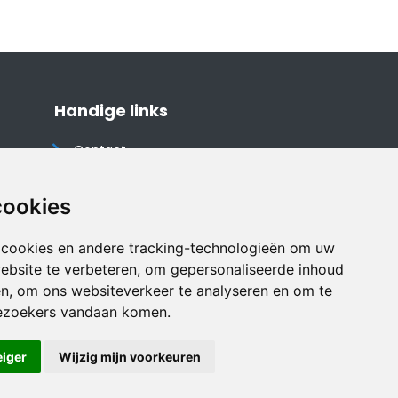
Handige links
Contact
Algemene voorwaarden
Cookieverklaring
cookies
Privacyverklaring
 cookies en andere tracking-technologieën om uw
Disclaimer
ebsite te verbeteren, om gepersonaliseerde inhoud
Vakantiehuis website
en, om ons websiteverkeer te analyseren en om te
ezoekers vandaan komen.
eiger
Wijzig mijn voorkeuren
Veilig online betalen met