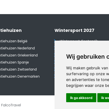
tiehuizen
Wintersport 2027
tiehuizen België
Wintersport Oostenrijk
tiehuizen Nederland
Wintersport Frankrijk
tiehuizen Griekenland
Wintersport Tsjechië
Wij gebruiken 
tiehuizen Spanje
Wintersport Zwitserland
Wij maken gebruik van
​Vakantiehuizen Zwitserland
Wintersport Duitsland
surfervaring op onze w
ntiehuizen Denemarken
Wintersport Italië
en advertenties te ton
begrijpen waar onze b
Ik ga akkoord
Ik w
 FalcoTravel