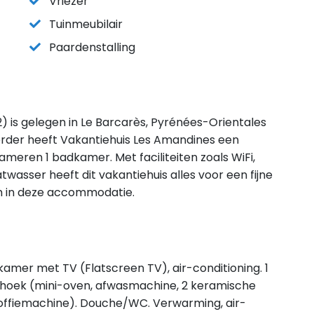
Vriezer
Tuinmeubilair
Paardenstalling
 is gelegen in Le Barcarès, Pyrénées-Orientales
rder heeft Vakantiehuis Les Amandines een
ameren 1 badkamer. Met faciliteiten zoals WiFi,
asser heeft dit vakantiehuis alles voor een fijne
kom in deze accommodatie.
kamer met TV (Flatscreen TV), air-conditioning. 1
khoek (mini-oven, afwasmachine, 2 keramische
 koffiemachine). Douche/WC. Verwarming, air-