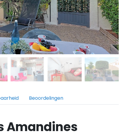
baarheid
Beoordelingen
es Amandines