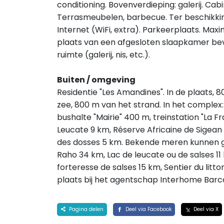
conditioning. Bovenverdieping: galerij. Ca
Terrasmeubelen, barbecue. Ter beschikkin
Internet (WiFi, extra). Parkeerplaats. Max
plaats van een afgesloten slaapkamer be
ruimte (galerij, nis, etc.).
Buiten / omgeving
Residentie "Les Amandines". In de plaats,
zee, 800 m van het strand. In het complex:
bushalte "Mairie" 400 m, treinstation "La F
Leucate 9 km, Réserve Africaine de Sigean
des dosses 5 km. Bekende meren kunnen ge
Raho 34 km, Lac de leucate ou de salses 11
forteresse de salses 15 km, Sentier du litt
plaats bij het agentschap Interhome Barc
Pagina delen
Deel via Facebook
Deel via X