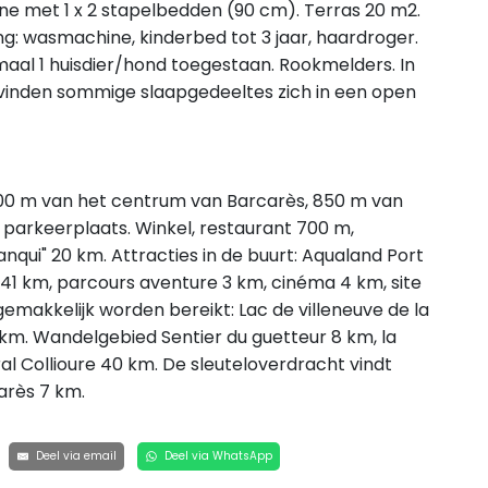
bine met 1 x 2 stapelbedden (90 cm). Terras 20 m2.
g: wasmachine, kinderbed tot 3 jaar, haardroger.
imaal 1 huisdier/hond toegestaan. Rookmelders. In
vinden sommige slaapgedeeltes zich in een open
 800 m van het centrum van Barcarès, 850 m van
 parkeerplaats. Winkel, restaurant 700 m,
ranqui" 20 km. Attracties in de buurt: Aqualand Port
 41 km, parcours aventure 3 km, cinéma 4 km, site
makkelijk worden bereikt: Lac de villeneuve de la
 km. Wandelgebied Sentier du guetteur 8 km, la
oral Collioure 40 km. De sleuteloverdracht vindt
arès 7 km.
Deel via email
Deel via WhatsApp