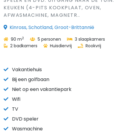
SPELER EN DVD. UITGANG NAAR DE TUIN.
KEUKEN (4-PITS KOOKPLAAT, OVEN,
AFWASMACHINE, MAGNETR..
Kinross, Schotland, Groot-Brittannië
2
90 m
5 personen
3 slaapkamers
2 badkamers
Huisdiervrij
Rookvrij
Vakantiehuis
Bij een golfbaan
Niet op een vakantiepark
Wifi
TV
DVD speler
Wasmachine