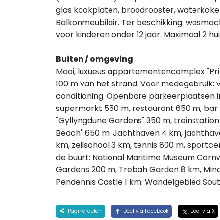
glas kookplaten, broodrooster, waterkoke
Balkonmeubilair. Ter beschikking: wasmachin
voor kinderen onder 12 jaar. Maximaal 2 
Buiten / omgeving
Mooi, luxueus appartementencomplex "Prin
100 m van het strand. Voor medegebruik: ve
conditioning. Openbare parkeerplaatsen in
supermarkt 550 m, restaurant 650 m, bar 
"Gyllyngdune Gardens" 350 m, treinstatio
Beach" 650 m. Jachthaven 4 km, jachthaven
km, zeilschool 3 km, tennis 800 m, sportce
de buurt: National Maritime Museum Cornwa
Gardens 200 m, Trebah Garden 8 km, Mina
Pendennis Castle 1 km. Wandelgebied Sou
Pagina delen
Deel via Facebook
Deel via X