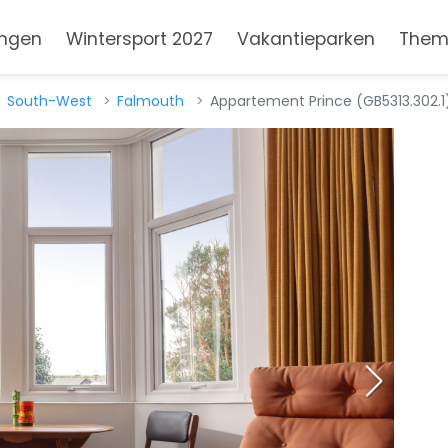
ngen
Wintersport 2027
Vakantieparken
Them
South-West
Falmouth
Appartement Prince (GB5313.302.1