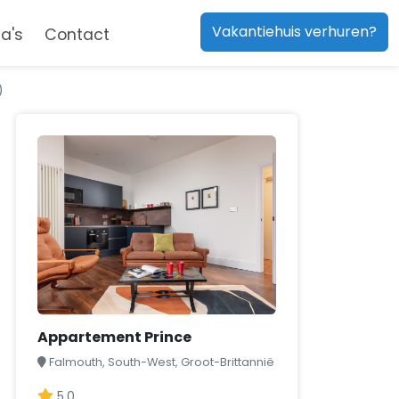
Vakantiehuis verhuren?
a's
Contact
)
Appartement Prince
Falmouth, South-West, Groot-Brittannië
5,0