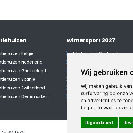
tiehuizen
Wintersport 2027
tiehuizen België
Wintersport Oostenrijk
tiehuizen Nederland
Wintersport Frankrijk
tiehuizen Griekenland
Wintersport Tsjechië
Wij gebruiken 
tiehuizen Spanje
Wintersport Zwitserland
Wij maken gebruik van
​Vakantiehuizen Zwitserland
Wintersport Duitsland
surfervaring op onze w
ntiehuizen Denemarken
Wintersport Italië
en advertenties te ton
begrijpen waar onze b
Ik ga akkoord
Ik w
 FalcoTravel