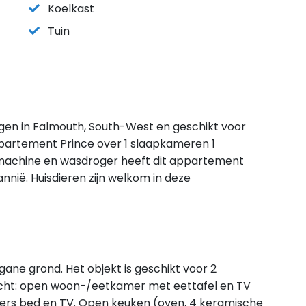
Koelkast
Tuin
egen in Falmouth, South-West en geschikt voor
partement Prince over 1 slaapkameren 1
asmachine en wasdroger heeft dit appartement
annië. Huisdieren zijn welkom in deze
ne grond. Het objekt is geschikt voor 2
ericht: open woon-/eetkamer met eettafel en TV
-pers bed en TV. Open keuken (oven, 4 keramische