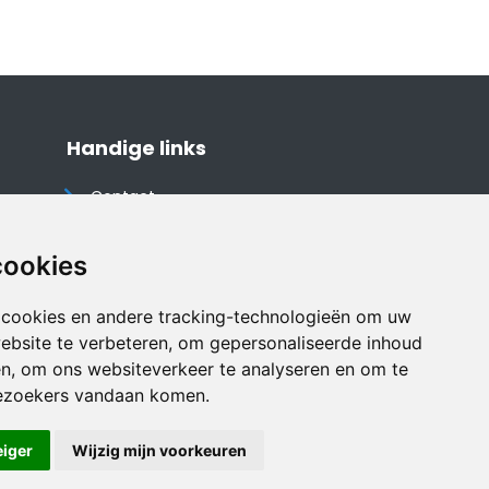
Handige links
Contact
Algemene voorwaarden
Cookieverklaring
cookies
Privacyverklaring
 cookies en andere tracking-technologieën om uw
Disclaimer
ebsite te verbeteren, om gepersonaliseerde inhoud
Vakantiehuis website
en, om ons websiteverkeer te analyseren en om te
ezoekers vandaan komen.
eiger
Wijzig mijn voorkeuren
Veilig online betalen met