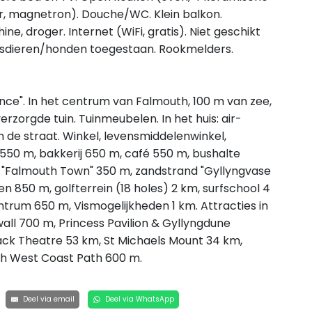
r, magnetron). Douche/WC. Klein balkon.
e, droger. Internet (WiFi, gratis). Niet geschikt
huisdieren/honden toegestaan. Rookmelders.
ce". In het centrum van Falmouth, 100 m van zee,
rzorgde tuin. Tuinmeubelen. In het huis: air-
 de straat. Winkel, levensmiddelenwinkel,
550 m, bakkerij 650 m, café 550 m, bushalte
n "Falmouth Town" 350 m, zandstrand "Gyllyngvase
 850 m, golfterrein (18 holes) 2 km, surfschool 4
ntrum 650 m, Vismogelijkheden 1 km. Attracties in
ll 700 m, Princess Pavilion & Gyllyngdune
ck Theatre 53 km, St Michaels Mount 34 km,
th West Coast Path 600 m.
Deel via email
Deel via WhatsApp