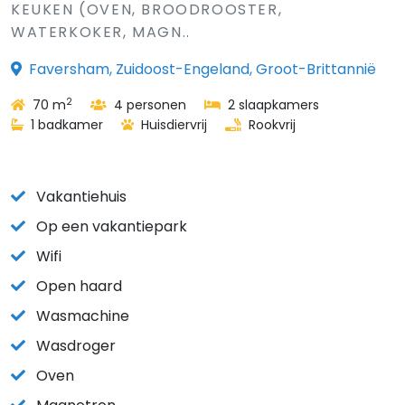
KEUKEN (OVEN, BROODROOSTER,
WATERKOKER, MAGN..
Faversham, Zuidoost-Engeland, Groot-Brittannië
2
70 m
4 personen
2 slaapkamers
1 badkamer
Huisdiervrij
Rookvrij
Vakantiehuis
Op een vakantiepark
Wifi
Open haard
Wasmachine
Wasdroger
Oven