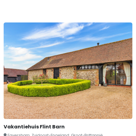
Vakantiehuis Flint Barn
Faversham, Zuidoost-Engeland, Groot-Brittannië