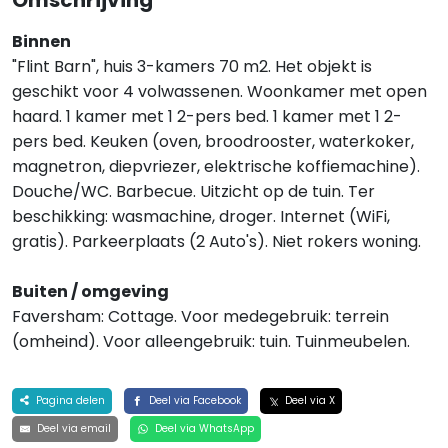
Omschrijving
Binnen
"Flint Barn", huis 3-kamers 70 m2. Het objekt is
geschikt voor 4 volwassenen. Woonkamer met open
haard. 1 kamer met 1 2-pers bed. 1 kamer met 1 2-
pers bed. Keuken (oven, broodrooster, waterkoker,
magnetron, diepvriezer, elektrische koffiemachine).
Douche/WC. Barbecue. Uitzicht op de tuin. Ter
beschikking: wasmachine, droger. Internet (WiFi,
gratis). Parkeerplaats (2 Auto's). Niet rokers woning.
Buiten / omgeving
Faversham: Cottage. Voor medegebruik: terrein
(omheind). Voor alleengebruik: tuin. Tuinmeubelen.
Pagina delen
Deel via Facebook
Deel via X
Deel via email
Deel via WhatsApp