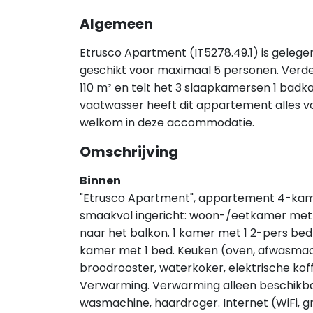
Algemeen
Etrusco Apartment (IT5278.49.1) is gelege
geschikt voor maximaal 5 personen. Verd
110 m² en telt het 3 slaapkamersen 1 badka
vaatwasser heeft dit appartement alles voor 
welkom in deze accommodatie.
Omschrijving
Binnen
"Etrusco Apartment", appartement 4-kame
smaakvol ingericht: woon-/eetkamer met 1
naar het balkon. 1 kamer met 1 2-pers bed
kamer met 1 bed. Keuken (oven, afwasmach
broodrooster, waterkoker, elektrische ko
Verwarming. Verwarming alleen beschikbaar 
wasmachine, haardroger. Internet (WiFi, gr