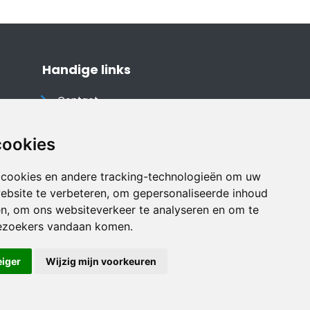
Handige links
Contact
Algemene voorwaarden
Cookieverklaring
cookies
Privacyverklaring
 cookies en andere tracking-technologieën om uw
Disclaimer
ebsite te verbeteren, om gepersonaliseerde inhoud
Vakantiehuis website
en, om ons websiteverkeer te analyseren en om te
ezoekers vandaan komen.
eiger
Wijzig mijn voorkeuren
Veilig online betalen met