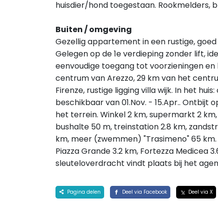
huisdier/hond toegestaan. Rookmelders, br
Buiten / omgeving
Gezellig appartement in een rustige, goe
Gelegen op de 1e verdieping zonder lift, i
eenvoudige toegang tot voorzieningen en
centrum van Arezzo, 29 km van het centr
Firenze, rustige ligging villa wijk. In het h
beschikbaar van 01.Nov. - 15.Apr.. Ontbijt
het terrein. Winkel 2 km, supermarkt 2 km
bushalte 50 m, treinstation 2.8 km, zand
km, meer (zwemmen) "Trasimeno" 65 km. At
Piazza Grande 3.2 km, Fortezza Medicea 3.6
sleuteloverdracht vindt plaats bij het agen
Pagina delen
Deel via Facebook
Deel via X