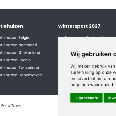
tiehuizen
Wintersport 2027
tiehuizen België
Wintersport Oostenrijk
tiehuizen Nederland
Wintersport Frankrijk
tiehuizen Griekenland
Wintersport Tsjechië
Wij gebruiken 
tiehuizen Spanje
Wintersport Zwitserland
Wij maken gebruik van
​Vakantiehuizen Zwitserland
Wintersport Duitsland
surfervaring op onze w
ntiehuizen Denemarken
Wintersport Italië
en advertenties te ton
begrijpen waar onze b
Ik ga akkoord
Ik w
 FalcoTravel