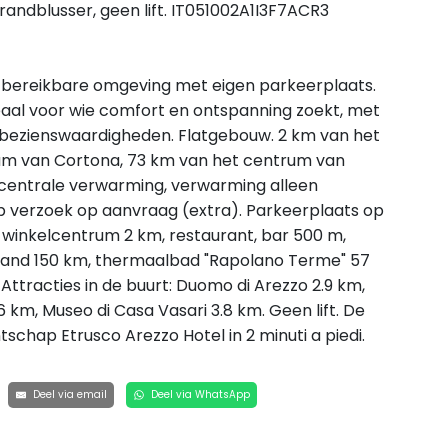
andblusser, geen lift. IT051002A1I3F7ACR3
d bereikbare omgeving met eigen parkeerplaats.
deaal voor wie comfort en ontspanning zoekt, met
 bezienswaardigheden. Flatgebouw. 2 km van het
um van Cortona, 73 km van het centrum van
uis: centrale verwarming, verwarming alleen
 op verzoek op aanvraag (extra). Parkeerplaats op
, winkelcentrum 2 km, restaurant, bar 500 m,
strand 150 km, thermaalbad "Rapolano Terme" 57
tracties in de buurt: Duomo di Arezzo 2.9 km,
 km, Museo di Casa Vasari 3.8 km. Geen lift. De
tschap Etrusco Arezzo Hotel in 2 minuti a piedi.
Deel via email
Deel via WhatsApp