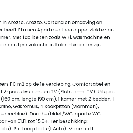
n in Arezzo, Arezzo, Cortana en omgeving en
er heeft Etrusco Apartment een oppervlakte van
mer. Met faciliteiten zoals WiFi, wasmachine en
een fijne vakantie in Italië. Huisdieren zijn
rs 110 m2 op de 1e verdieping. Comfortabel en
 2-pers divanbed en TV (Flatscreen TV). Uitgang
 (160 cm, lengte 190 cm). 1 kamer met 2 bedden. 1
ine, Gasfornuis, 4 kookpitten (vlammen),
ffiemachine). Douche/bidet/WC, aparte WC.
van 01.11. tot 15.04. Ter beschikking:
atis). Parkeerplaats (1 Auto). Maximaal 1