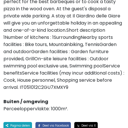
perfect for the best barbeques or to cook a tasty
pizza in the wood oven. At the guest's disposal a
private wide parking. A stay at Il Giardino delle Giare
will give you an unforgettable holiday in an appealing
and one-of-a-kind location.Short description
1Number of kitchens : 1SurroundingNearby sports
facilities : Bike tours, Mountainbiking, TennisGarden
and outdoorGarden facilities : Garden furniture
provided, GrillOn-site leisure facilities : Outdoor
swimming pool exclusive use, Swimming poolService
benefitsService facilities (may incur additional costs) :
Cook, House personnel, Shopping service before
arrival. IT051012C2GU7XMXY9
Buiten / omgeving
Perceeloppervlakte: 1000m².
Pagina delen
Deel via Facebook
Deel via X