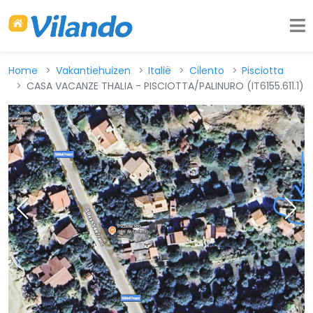
Home
Vakantiehuizen
Italië
Cilento
Pisciotta
CASA VACANZE THALIA - PISCIOTTA/PALINURO (IT6155.611.1)