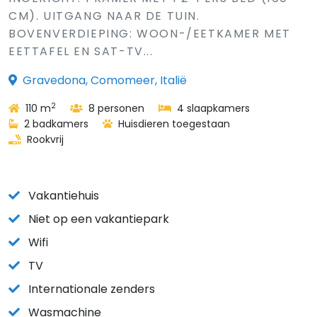
CM). UITGANG NAAR DE TUIN.
BOVENVERDIEPING: WOON-/EETKAMER MET
EETTAFEL EN SAT-TV...
Gravedona, Comomeer, Italië
2
110 m
8 personen
4 slaapkamers
2 badkamers
Huisdieren toegestaan
Rookvrij
Vakantiehuis
Niet op een vakantiepark
Wifi
TV
Internationale zenders
Wasmachine