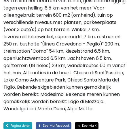
58 km van het centrum van Lecco, geïsoleerde ligging
tegen een helling, 6.5 km van het meer. Voor
alleengebruik: terrein 600 m2 (omheind), tuin op
verschillende niveaus met planten, parkeerplaats
(voor 3 auto's) op het terrein. Winkel 7 km,
levensmiddelenwinkel, supermarkt 7 km, restaurant
250 m, bushalte "(linea Gravedona - Peglio)" 200 m,
treinstation "Como" 54 km, kiezelstrand 6.5 km,
openluchtzwembad 6.5 km. Jachthaven 6.5 km,
golfterrein (18 holes) 29 km, wandelroutes 50 m vanaf
het huis. Attracties in de buurt: Chiesa di Sant'Eusebio,
Lake Como Adventure Park, Chiesa Santa Maria del
Tiglio. Bekende skigebieden kunnen gemakkelijk
worden bereikt: Madesimo. Bekende meren kunnen
gemakkelijk worden bereikt: Lago di Mezzola.
Wandelgebied Monte Duria, Alpe Motta.
Pagina delen
Deel via Facebook
Deel via X