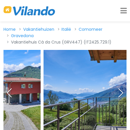
Home
Vakantiehuizen
Italië
Comomeer
Gravedona
Vakantiehuis Cà da Crus (GRV447) (IT2425.729.1)