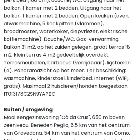
pers bed (160 cm), douche/WC. Uitgang naar het
balkon. 1 kamer met 2 bedden. Uitgang naar het
balkon. 1 kamer met 2 bedden. Open keuken (oven,
afwasmachine, 5 kookpitten (vlammen),
broodrooster, waterkoker, diepvriezer, elektrische
koffiemachine). Douche/WC. Gas-verwarming.
Balkon 31 m2, op het zuiden gelegen, groot terras 18
m2, klein terras 4 m2 gedeeltelijk overdekt.
Terrasmeubelen, barbecue (verrijdbaar), ligstoelen
(4). Panoramazicht op het meer. Ter beschikking:
wasmachine, kinderstoel, kinderbed. Internet (WiFi,
gratis). Maximaal 2 huisdieren/honden toegestaan.
IT013178C2SN9YAPBG
Buiten / omgeving
Mooi eengezinswoning "Cà da Crus", 650 m boven
zeeniveau. Beneden Peglio, 6.5 km van het centrum
van Gravedona, 54 km van het centrum van Como,