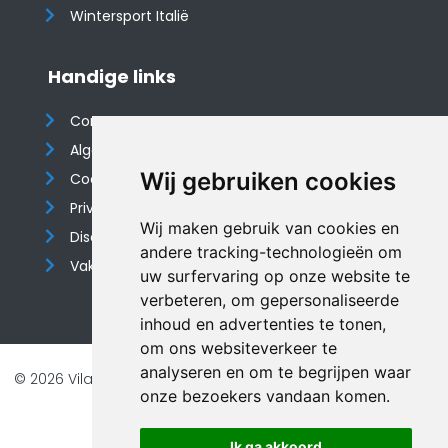
Wintersport Italië
Handige links
Contact
Algemene voorwaarden
Wij gebruiken cookies
Cookieverklaring
Privacyverklaring
Wij maken gebruik van cookies en
Disclaimer
andere tracking-technologieën om
Vakantiehuis website
uw surfervaring op onze website te
verbeteren, om gepersonaliseerde
inhoud en advertenties te tonen,
om ons websiteverkeer te
analyseren en om te begrijpen waar
© 2026 Vilando Vakantiehuizen |
Website door FalcoTravel
onze bezoekers vandaan komen.
Veilig online betalen met
Ik ga akkoord