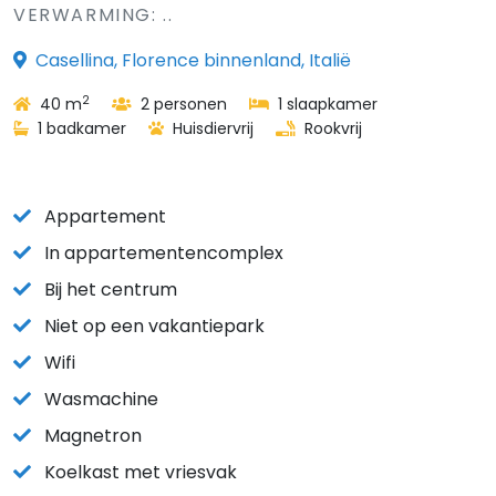
VERWARMING: ..
Casellina, Florence binnenland, Italië
2
40 m
2 personen
1 slaapkamer
1 badkamer
Huisdiervrij
Rookvrij
Appartement
In appartementencomplex
Bij het centrum
Niet op een vakantiepark
Wifi
Wasmachine
Magnetron
Koelkast met vriesvak