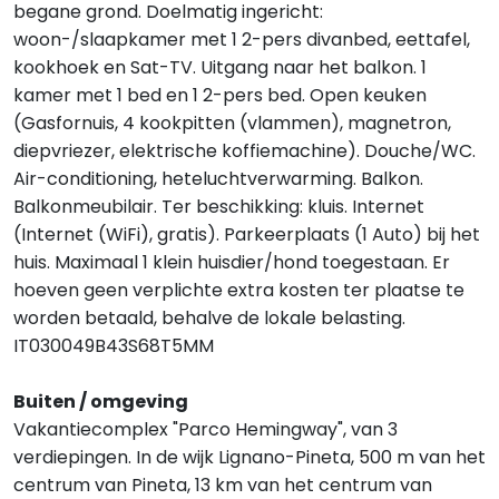
begane grond. Doelmatig ingericht:
woon-/slaapkamer met 1 2-pers divanbed, eettafel,
kookhoek en Sat-TV. Uitgang naar het balkon. 1
kamer met 1 bed en 1 2-pers bed. Open keuken
(Gasfornuis, 4 kookpitten (vlammen), magnetron,
diepvriezer, elektrische koffiemachine). Douche/WC.
Air-conditioning, heteluchtverwarming. Balkon.
Balkonmeubilair. Ter beschikking: kluis. Internet
(Internet (WiFi), gratis). Parkeerplaats (1 Auto) bij het
huis. Maximaal 1 klein huisdier/hond toegestaan. Er
hoeven geen verplichte extra kosten ter plaatse te
worden betaald, behalve de lokale belasting.
IT030049B43S68T5MM
Buiten / omgeving
Vakantiecomplex "Parco Hemingway", van 3
verdiepingen. In de wijk Lignano-Pineta, 500 m van het
centrum van Pineta, 13 km van het centrum van