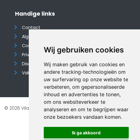
Handige links
Contact
Algemene voorwaarden
Cookieverklaring
Wij gebruiken cookies
Privacyverklaring
Disclaimer
Wij maken gebruik van cookies en
andere tracking-technologieën om
Vakantiehuis website
uw surfervaring op onze website te
verbeteren, om gepersonaliseerde
inhoud en advertenties te tonen,
om ons websiteverkeer te
© 2026 Vilando Vakantiehuizen |
Website door FalcoTravel
analyseren en om te begrijpen waar
Veilig online betalen met
onze bezoekers vandaan komen.
Ik ga akkoord