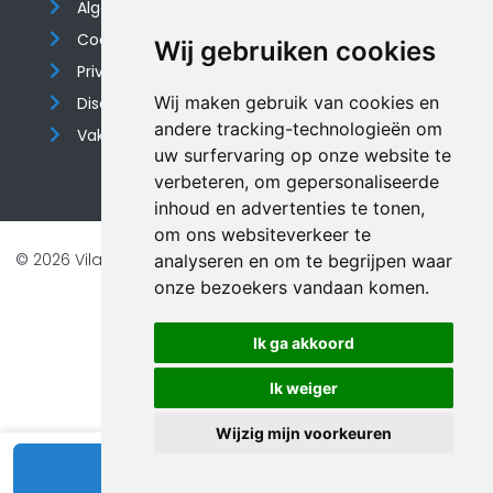
Algemene voorwaarden
Cookieverklaring
Wij gebruiken cookies
Privacyverklaring
Wij maken gebruik van cookies en
Disclaimer
andere tracking-technologieën om
Vakantiehuis website
uw surfervaring op onze website te
verbeteren, om gepersonaliseerde
inhoud en advertenties te tonen,
om ons websiteverkeer te
© 2026 Vilando Vakantiehuizen |
Website door FalcoTravel
analyseren en om te begrijpen waar
onze bezoekers vandaan komen.
Veilig online betalen met
Ik ga akkoord
Ik weiger
Wijzig mijn voorkeuren
Bekijk beschikbaarheid