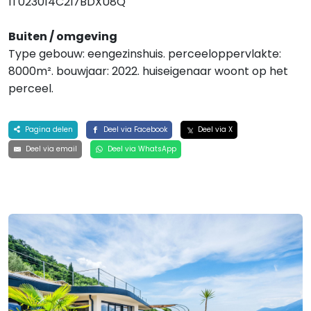
IT023014C2I7BDXU8Q
Buiten / omgeving
Type gebouw: eengezinshuis. perceeloppervlakte:
8000m². bouwjaar: 2022. huiseigenaar woont op het
perceel.
Pagina delen
Deel via Facebook
Deel via X
Deel via email
Deel via WhatsApp