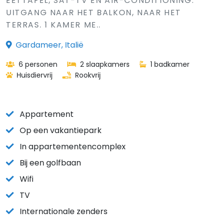
EETTAFEL, SAT-TV EN AIR-CONDITIONING.
UITGANG NAAR HET BALKON, NAAR HET
TERRAS. 1 KAMER ME..
Gardameer, Italië
6 personen
2 slaapkamers
1 badkamer
Huisdiervrij
Rookvrij
Appartement
Op een vakantiepark
In appartementencomplex
Bij een golfbaan
Wifi
TV
Internationale zenders