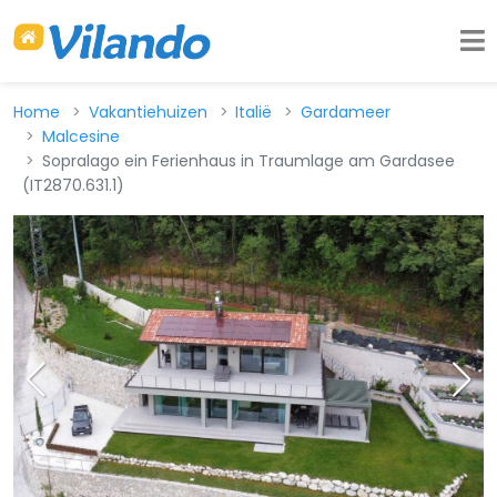
Home
Vakantiehuizen
Italië
Gardameer
Malcesine
Sopralago ein Ferienhaus in Traumlage am Gardasee
(IT2870.631.1)