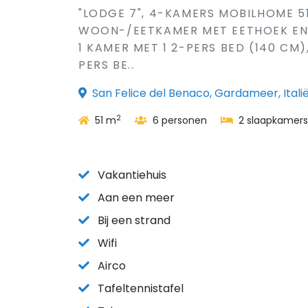
"LODGE 7", 4-KAMERS MOBILHOME 5
WOON-/EETKAMER MET EETHOEK EN D
1 KAMER MET 1 2-PERS BED (140 CM)
PERS BE..
San Felice del Benaco, Gardameer, Itali
2
51 m
6 personen
2 slaapkamers
Vakantiehuis
Aan een meer
Bij een strand
Wifi
Airco
Tafeltennistafel