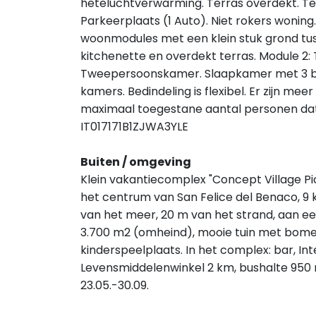
heteluchtverwarming. Terras overdekt. Te
Parkeerplaats (1 Auto). Niet rokers woning
woonmodules met een klein stuk grond tu
kitchenette en overdekt terras. Module 2
Tweepersoonskamer. Slaapkamer met 3 be
kamers. Bedindeling is flexibel. Er zijn m
maximaal toegestane aantal personen da
IT017171B1ZJWA3YLE
Buiten / omgeving
Klein vakantiecomplex "Concept Village Pic
het centrum van San Felice del Benaco, 9
van het meer, 20 m van het strand, aan e
3.700 m2 (omheind), mooie tuin met bomen.
kinderspeelplaats. In het complex: bar, Int
Levensmiddelenwinkel 2 km, bushalte 950 
23.05.-30.09.