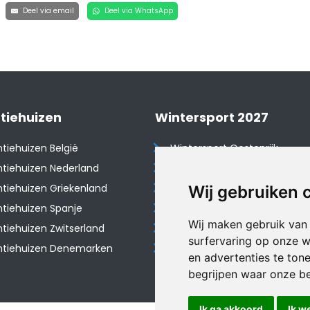
Deel via email
Deel via WhatsApp
tiehuizen
Wintersport 2027
tiehuizen België
Wintersport Oostenrijk
tiehuizen Nederland
Wintersport Frankrijk
tiehuizen Griekenland
Wintersport Tsjechië
Wij gebruiken 
tiehuizen Spanje
Wintersport Zwitserland
Wij maken gebruik van
​Vakantiehuizen Zwitserland
Wintersport Duitsland
surfervaring op onze w
ntiehuizen Denemarken
Wintersport Italië
en advertenties te ton
begrijpen waar onze b
Ik ga akkoord
Ik w