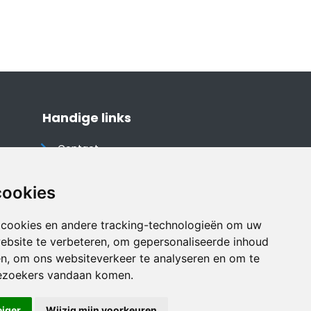
Handige links
Contact
Algemene voorwaarden
Cookieverklaring
cookies
Privacyverklaring
 cookies en andere tracking-technologieën om uw
Disclaimer
ebsite te verbeteren, om gepersonaliseerde inhoud
Vakantiehuis website
en, om ons websiteverkeer te analyseren en om te
ezoekers vandaan komen.
eiger
Wijzig mijn voorkeuren