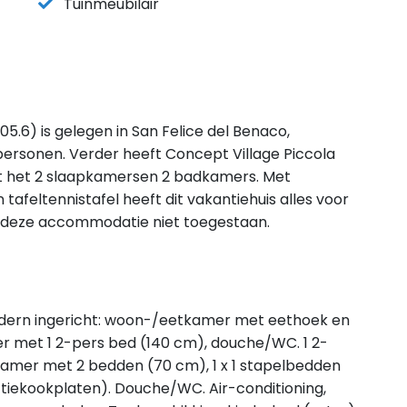
Tuinmeubilair
05.6) is gelegen in San Felice del Benaco,
ersonen. Verder heeft Concept Village Piccola
lt het 2 slaapkamersen 2 badkamers. Met
n tafeltennistafel heeft dit vakantiehuis alles voor
jn in deze accommodatie niet toegestaan.
dern ingericht: woon-/eetkamer met eethoek en
mer met 1 2-pers bed (140 cm), douche/WC. 1 2-
 kamer met 2 bedden (70 cm), 1 x 1 stapelbedden
ctiekookplaten). Douche/WC. Air-conditioning,