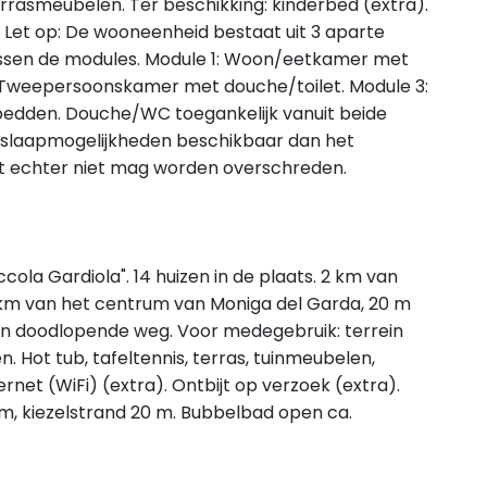
rrasmeubelen. Ter beschikking: kinderbed (extra).
. Let op: De wooneenheid bestaat uit 3 aparte
ssen de modules. Module 1: Woon/eetkamer met
: Tweepersoonskamer met douche/toilet. Module 3:
dden. Douche/WC toegankelijk vanuit beide
eer slaapmogelijkheden beschikbaar dan het
t echter niet mag worden overschreden.
cola Gardiola". 14 huizen in de plaats. 2 km van
 km van het centrum van Moniga del Garda, 20 m
en doodlopende weg. Voor medegebruik: terrein
 Hot tub, tafeltennis, terras, tuinmeubelen,
ernet (WiFi) (extra). Ontbijt op verzoek (extra).
m, kiezelstrand 20 m. Bubbelbad open ca.