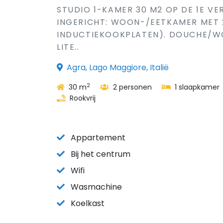
STUDIO 1-KAMER 30 M2 OP DE 1E V
INGERICHT: WOON-/EETKAMER MET 
INDUCTIEKOOKPLATEN). DOUCHE/WC
LITE..
Agra, Lago Maggiore, Italië
2
30 m
2 personen
1 slaapkamer
Rookvrij
Appartement
Bij het centrum
Wifi
Wasmachine
Koelkast