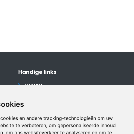
Handige links
Contact
Algemene voorwaarden
Cookieverklaring
cookies
Privacyverklaring
 cookies en andere tracking-technologieën om uw
Disclaimer
ebsite te verbeteren, om gepersonaliseerde inhoud
Vakantiehuis website
en, om ons websiteverkeer te analyseren en om te