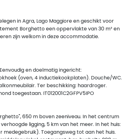
elegen in Agra, Lago Maggiore en geschikt voor
rtement Borghetto een oppervlakte van 30 m² en
dieren zijn welkom in deze accommodatie.
 Eenvoudig en doelmatig ingericht:
khoek (oven, 4 inductiekookplaten). Douche/WC.
Balkonmeubilair. Ter beschikking: haardroger.
ier/hond toegestaan. IT012001C2GFPV5IPO
ghetto", 650 m boven zeeniveau. In het centrum
verhoogde ligging, 5 km van het meer. In het huis:
r medegebruik). Toegangsweg tot aan het huis.