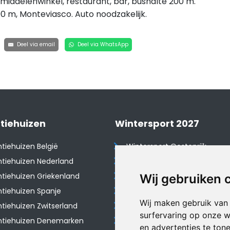
ddelenwinkel, restaurant, bar, bushalte 200 m.
0 m, Monteviasco. Auto noodzakelijk.
Deel via email
Deel via WhatsApp
tiehuizen
Wintersport 2027
tiehuizen België
Wintersport Oostenrijk
tiehuizen Nederland
Wintersport Frankrijk
tiehuizen Griekenland
Wintersport Tsjechië
Wij gebruiken 
tiehuizen Spanje
Wintersport Zwitserland
Wij maken gebruik van
​Vakantiehuizen Zwitserland
Wintersport Duitsland
surfervaring op onze w
ntiehuizen Denemarken
Wintersport Italië
en advertenties te ton