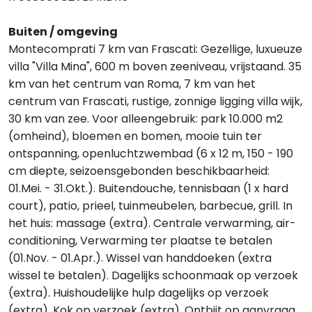
Buiten / omgeving
Montecomprati 7 km van Frascati: Gezellige, luxueuze
villa "Villa Mina", 600 m boven zeeniveau, vrijstaand. 35
km van het centrum van Roma, 7 km van het
centrum van Frascati, rustige, zonnige ligging villa wijk,
30 km van zee. Voor alleengebruik: park 10.000 m2
(omheind), bloemen en bomen, mooie tuin ter
ontspanning, openluchtzwembad (6 x 12 m, 150 - 190
cm diepte, seizoensgebonden beschikbaarheid:
01.Mei. - 31.Okt.). Buitendouche, tennisbaan (1 x hard
court), patio, prieel, tuinmeubelen, barbecue, grill. In
het huis: massage (extra). Centrale verwarming, air-
conditioning, Verwarming ter plaatse te betalen
(01.Nov. - 01.Apr.). Wissel van handdoeken (extra
wissel te betalen). Dagelijks schoonmaak op verzoek
(extra). Huishoudelijke hulp dagelijks op verzoek
(extra). Kok op verzoek (extra). Ontbijt op aanvraag