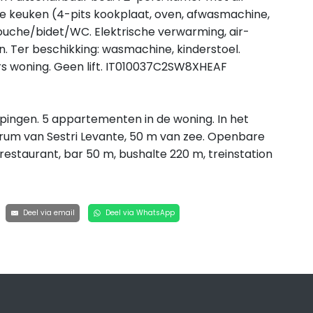
ine keuken (4-pits kookplaat, oven, afwasmachine,
ouche/bidet/WC. Elektrische verwarming, air-
n. Ter beschikking: wasmachine, kinderstoel.
kers woning. Geen lift. IT010037C2SW8XHEAF
ngen. 5 appartementen in de woning. In het
rum van Sestri Levante, 50 m van zee. Openbare
estaurant, bar 50 m, bushalte 220 m, treinstation
Deel via email
Deel via WhatsApp