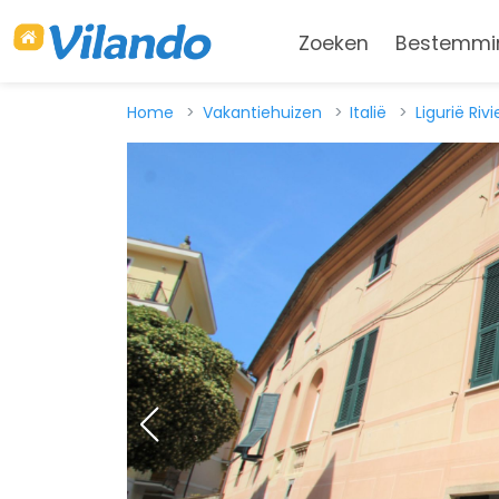
Zoeken
Bestemmi
Home
Vakantiehuizen
Italië
Ligurië Ri