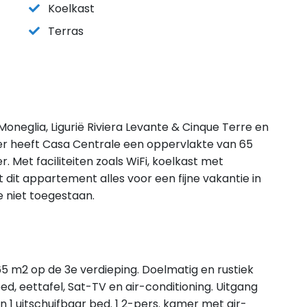
Koelkast
Terras
Moneglia, Ligurië Riviera Levante & Cinque Terre en
er heeft Casa Centrale een oppervlakte van 65
 Met faciliteiten zoals WiFi, koelkast met
dit appartement alles voor een fijne vakantie in
e niet toegestaan.
 m2 op de 3e verdieping. Doelmatig en rustiek
d, eettafel, Sat-TV en air-conditioning. Uitgang
n 1 uitschuifbaar bed. 1 2-pers. kamer met air-