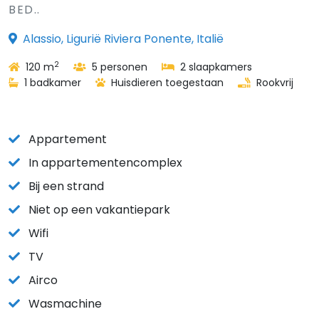
BED..
Alassio, Ligurië Riviera Ponente, Italië
2
120 m
5 personen
2 slaapkamers
1 badkamer
Huisdieren toegestaan
Rookvrij
Appartement
In appartementencomplex
Bij een strand
Niet op een vakantiepark
Wifi
TV
Airco
Wasmachine