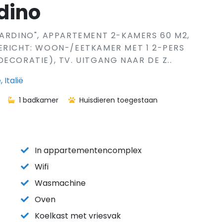
dino
IARDINO", APPARTEMENT 2-KAMERS 60 M2,
ERICHT: WOON-/EETKAMER MET 1 2-PERS
ECORATIE), TV. UITGANG NAAR DE Z..
 Italië
1 badkamer
Huisdieren toegestaan
In appartementencomplex
Wifi
Wasmachine
Oven
Koelkast met vriesvak