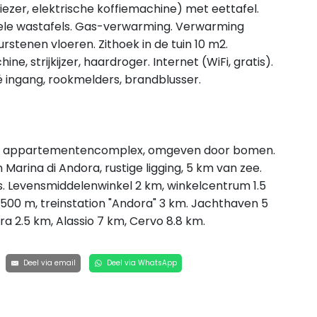
zer, elektrische koffiemachine) met eettafel.
bele wastafels. Gas-verwarming. Verwarming
uurstenen vloeren. Zithoek in de tuin 10 m2.
, strijkijzer, haardroger. Internet (WiFi, gratis).
é ingang, rookmelders, brandblusser.
eke appartementencomplex, omgeven door bomen.
Marina di Andora, rustige ligging, 5 km van zee.
is. Levensmiddelenwinkel 2 km, winkelcentrum 1.5
e 500 m, treinstation "Andora" 3 km. Jachthaven 5
ora 2.5 km, Alassio 7 km, Cervo 8.8 km.
Deel via email
Deel via WhatsApp