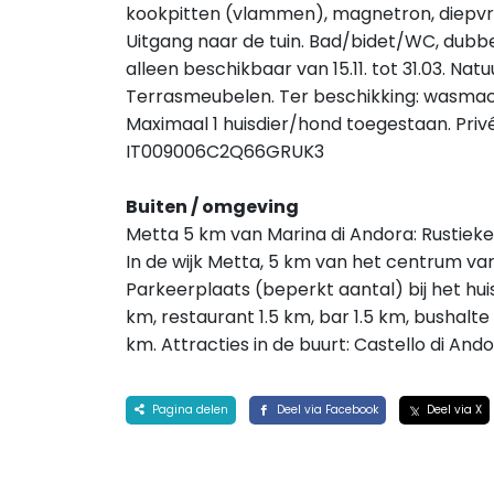
kookpitten (vlammen), magnetron, diepvrie
Uitgang naar de tuin. Bad/bidet/WC, dub
alleen beschikbaar van 15.11. tot 31.03. Nat
Terrasmeubelen. Ter beschikking: wasmachine
Maximaal 1 huisdier/hond toegestaan. Priv
IT009006C2Q66GRUK3
Buiten / omgeving
Metta 5 km van Marina di Andora: Rusti
In de wijk Metta, 5 km van het centrum van 
Parkeerplaats (beperkt aantal) bij het hu
km, restaurant 1.5 km, bar 1.5 km, bushalt
km. Attracties in de buurt: Castello di And
Pagina delen
Deel via Facebook
Deel via X